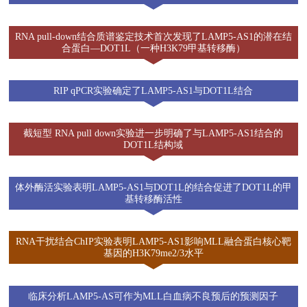
RNA pull-down结合质谱鉴定技术首次发现了LAMP5-AS1的潜在结
合蛋白—DOT1L（一种H3K79甲基转移酶）
RIP qPCR实验确定了LAMP5-AS1与DOT1L结合
截短型 RNA pull down实验进一步明确了与LAMP5-AS1结合的
DOT1L结构域
体外酶活实验表明LAMP5-AS1与DOT1L的结合促进了DOT1L的甲
基转移酶活性
RNA干扰结合ChIP实验表明LAMP5-AS1影响MLL融合蛋白核心靶
基因的H3K79me2/3水平
临床分析LAMP5-AS可作为MLL白血病不良预后的预测因子