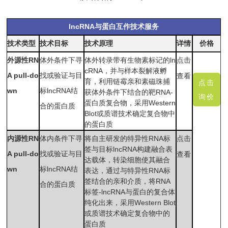
lncRNA与蛋白互作技术服务
技术类型
技术目标
技术原理
详
情
价格
外源性RN
体外条件下寻
体外转录带有生物素标记的ln
点击
cRNA，并与样本裂解液孵
A pull-do
找或验证与目
查看
育，利用链霉亲和素磁珠捕
点击
wn
标lncRNA结
获体外条件下结合的靶RNA-
询价
蛋白质复合物，采用Western
合的蛋白质
Blot或质谱技术确定复合物中
的蛋白质
内源性RN
体内条件下寻
将自主研发的特异性RNA标
点击
签与目标lncRNA构建融合表
A pull-do
找或验证与目
查看
达载体，转染细胞使其融合
wn
标lncRNA结
表达，通过与特异性RNA标
签结合的亲和介质，将RNA
合的蛋白质
标签-lncRNA与蛋白的复合体
纯化出来，采用Western Blot
或质谱技术确定复合物中的
蛋白质