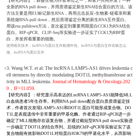
【研究内容】：辉骏生物为作者单位之一，和客户共同开发了一种
全新的RNA pull down，并用质谱鉴定新生RNA结合蛋白的方法。该
方法主要是用EU标记新生RNA，再用点击反应-生物素-链霉亲和素
系统做RNA-pull down，然后质谱鉴定分离的新生RNA互作蛋白。
用该rna pulldown方法，首次鉴定到重要周期蛋白CCK1为RNA结合
蛋白。RIP-qPCR、CLIP-Seq等实验进一步证实了CCK1为RBP蛋
白，并发挥着重要的细胞。
使用相关技术：lncRNA与蛋白互作检测外包、lncRNA与蛋白互作实验怎么
做、lncRNA与蛋白互作
3. Wang W.T. et al: The lncRNA LAMP5-AS1 drives leukemia c
ell stemness by directly modulating DOT1L methyltransferase act
ivity in MLL leukemia.
Journal of Hematology & Oncology.
202
0，IF=11.059.
【研究内容】：研究显示高表达的LncRNA LAMP5-AS1能降低MLL
白血病患者5年生存率。利用RNA pull down配合蛋白质质谱鉴定技
术，作者首次发现LAMP5-AS1和DOT1L蛋白可能形成复合物。DO
T1L是表观遗传中非常重要的甲基化酶。作者通过RIP-qPCR进一步
确定了MLL细胞存在该复合物，并通过截短型RNA pull down实验进
一步确定了DOT1L的结合序列。后续的ChIP-qPCR等实验证实了该
复合物能有效影响DOT1L对组蛋白H3K79的甲基化水平，从而影响