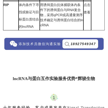
RIP
体内条件下寻
用诱饵蛋白抗体捕获体内条
点击
件下的诱饵蛋白与RNA复合
找或验证与目
查看
物，采用qPCR或高通量测序
标蛋白质结合
技术确定与诱饵蛋白结合的ln
cRNA
的lncRNA
18927549347
添加技术员微信沟通实验
lncRNA与蛋白互作实验服务优势*辉骏生物
1
十年服务经验，客户成果发表在
Signal Transduction