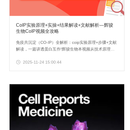
CoIP实验原理+实操+结果解读+文献解析—辉骏
生物CoIP视频全攻略
免疫共沉淀（CO-IP）全解析：coip实验原理+步骤+文献
解读，一篇讲透蛋白互作!辉骏生物本视频从技术原理深
度拆解免疫共沉淀CoIP核心逻辑+ChIP/IP 的区别，到不
2025-11-24 15:00:44
同研究场景的应用选择（基础互作验证/ 高分论文优化方
案），再到保姆级实操全流程（样本制备→抗体选择→孵
育洗涤→结果分析），每个环节都标注CoIP免疫共沉淀
关键技巧与避坑指南～