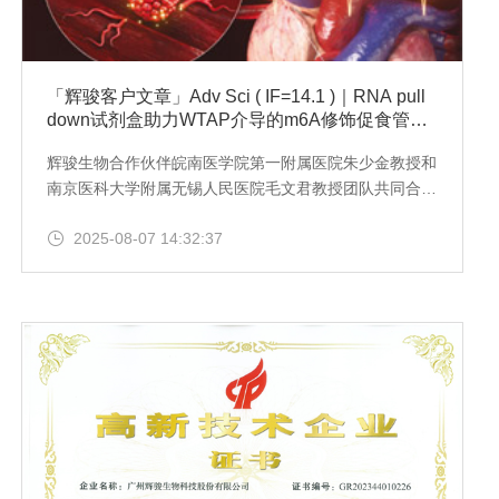
「辉骏客户文章」Adv Sci ( IF=14.1 )｜RNA pull
down试剂盒助力WTAP介导的m6A修饰促食管鳞
癌机制研究
辉骏生物合作伙伴皖南医学院第一附属医院朱少金教授和
南京医科大学附属无锡人民医院毛文君教授团队共同合
作，在Advanced Science（IF=14.1）成功发表高分文
2025-08-07 14:32:37
献，辉骏生物产品生物素RNA pull down试剂盒（货号：
FI8702）、F2-RNA pull down试剂盒（货号：FI8701）,
助该研究一臂之力,试剂盒价格低，周期短，买试剂盒全
程提供技术指导！