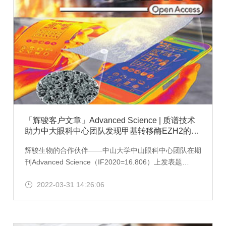
「辉骏客户文章」Advanced Science | 质谱技术
助力中大眼科中心团队发现甲基转移酶EZH2的去
磷酸化机制
辉骏生物的合作伙伴——中山大学中山眼科中心团队在期
刊Advanced Science（IF2020=16.806）上发表题
为“MYPT1/PP1-Mediated EZH2 Dephosphorylation at
2022-03-31 14:26:06
S21 Promotes Epithelial-Mesenchymal Transition in
Fibrosis through Control of Multiple Families of Genes
“的高分文章。实验发现甲基转移酶EZH2在晶状体中高表
达，AKT-EZH22通路在TGF-β诱导的上皮-间质转化