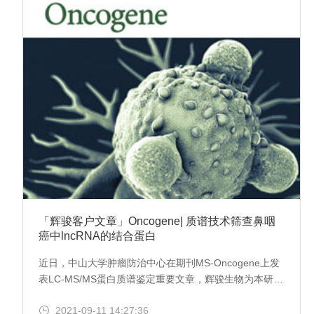
「辉骏客户文章」Oncogene| 质谱技术筛查鼻咽
癌中lncRNA的结合蛋白
近日，中山大学肿瘤防治中心在期刊MS-Oncogene上发
表LC-MS/MS蛋白质谱鉴定重要文章，辉骏生物为本研究
提供了蛋白检测和分析服务。
2021-09-11 14:27:36