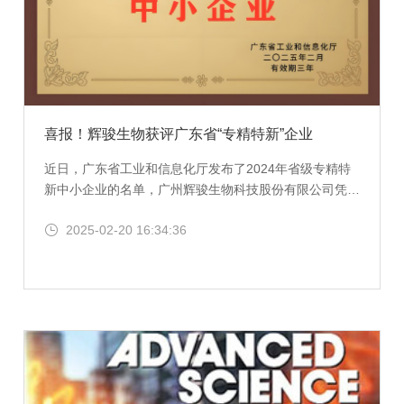
喜报！辉骏生物获评广东省“专精特新”企业
近日，广东省工业和信息化厅发布了2024年省级专精特
新中小企业的名单，广州辉骏生物科技股份有限公司凭借
在生物医药领域的科技创新能力和优异市场表现，荣
2025-02-20 16:34:36
获“专精特新”称号。辉骏生物长期专注于蛋白质相关的技
术升级和产品研发，围绕蛋白/DNA/RNA的相互作用研
究，已经开发了几十款试剂盒，其中F2-RNA pull down
技术还获得了国家发明专利授权。2024年，辉骏生物自
主研发的ChainFree®标签纳米抗体磁珠、标签抗体和内
参抗体也已经投入市场，并取得了客户的认可和支持。