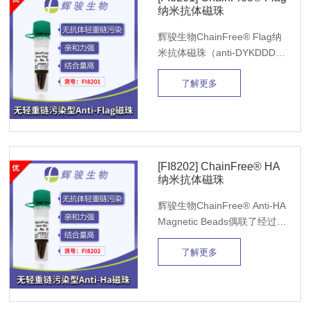
纳米抗体磁珠
辉骏生物ChainFree® Flag纳
米抗体磁珠（anti-DYKDDDDK
磁珠）可以避免IP过程的抗体
了解更多
轻重链污染问题。该Flag磁珠
稳定性好，亲和力强、特异性
强、结合量高，20ul即可完成
一次IP实验，效果比肩进口磁
珠，并远超国产同类磁珠。
[FI8202] ChainFree® HA
纳米抗体磁珠
辉骏生物ChainFree® Anti-HA
Magnetic Beads偶联了经过严
格筛选、优化并重组表达的无
了解更多
轻、重链的HA抗体，可以避免
IP过程的轻重链污染问题。
Anti-HA纳米抗体磁珠亲和力
强、蛋白结合量高，20ul即可