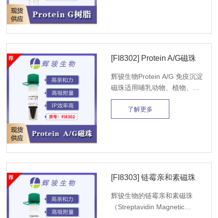
粒径均一、低非特异吸附、稳
定性佳，高效用于 Pull-down
分子互作、核酸分离、免疫沉
淀、IP-MS质谱实验。
[FI8302] Protein A/G磁珠
辉骏生物Protein A/G 免疫沉淀
磁珠适用哺乳动物、植物、细
菌、酵母、昆虫等多种生物的
了解更多
细胞或组织裂解液、细胞分泌
液上清、血清、动物腹水以及
其它的免疫抗原等均适用本产
品。
[FI8303] 链霉亲和素磁珠
辉骏生物的链霉亲和素磁珠
（Streptavidin Magnetic
Beads） 采用蛋白偶联技术将