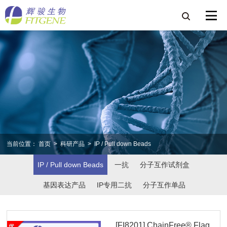
当前位置：
首页
>
科研产品
>
IP / Pull down Beads
IP / Pull down Beads
一抗
分子互作试剂盒
基因表达产品
IP专用二抗
分子互作单品
[FI8201] ChainFree® Flag