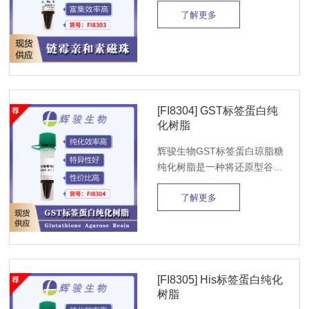
了解更多
链霉亲和素（SA） 共价偶联到
超顺磁性微球表面， 可高效地
结合生物素化的抗体、核酸、
蛋白等配体分子，以及游离生
物素。链霉亲和素-生物素
（SA-Biotin） 系统具有极高的
[FI8304] GST标签蛋白纯
结合亲和力（K=10^-15），适
化树脂
用于RNA-蛋白或者DNA-蛋
白，药物-蛋白相互作用研究
辉骏生物GST标签蛋白琼脂糖
（RNA pull-down，DNA pull-
纯化树脂是一种将还原型谷胱
down，生物素药物pull-
甘肽（Glutathione）键合在琼
down）、免疫检测、核酸分离
了解更多
脂糖微球上形成的亲和层析分
等。
离介质。该GST树脂保留了天
然多糖化合物极好的亲水性及
大网架结构，与生物活性大分
子有很好的相容性，具有高动
态吸附容量，快流速操作等特
[FI8305] His标签蛋白纯化
树脂
点