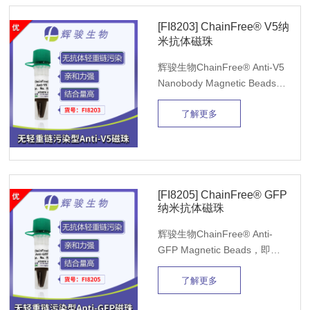
完成一次IP实验。
[FI8203] ChainFree® V5纳
米抗体磁珠
辉骏生物ChainFree® Anti-V5
Nanobody Magnetic Beads，
即Anti-V5纳米抗体磁珠、V5抗
了解更多
体磁珠，可特异性地与哺乳动
物、植物、细菌等中含有V5标
签的融合蛋白结合。该磁珠可
以避免IP过程的轻重链污染问
题，亲和力强、蛋白结合量
高，20ul即可完成一次IP实
[FI8205] ChainFree® GFP
纳米抗体磁珠
验。
辉骏生物ChainFree® Anti-
GFP Magnetic Beads，即
Anti-GFP磁珠、GFP抗体磁
了解更多
珠，可特异性地与哺乳动物、
植物、细菌等中的GFP或