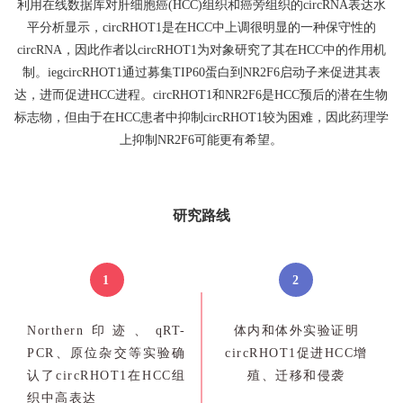
利用在线数据库对肝细胞癌(HCC)组织和癌旁组织的circRNA表达水
平分析显示，circRHOT1是在HCC中上调很明显的一种保守性的
circRNA，因此作者以circRHOT1为对象研究了其在HCC中的作用机
制。ieg
circRHOT1通过募集TIP60蛋白到NR2F6启动子来促进其表
达，进而促进HCC进程。circRHOT1和NR2F6是HCC预后的潜在生物
标志物，但由于在HCC患者中抑制circRHOT1较为困难，因此药理学
上抑制NR2F6可能更有希望。
研究路线
1
2
Northern印迹、qRT-
体内和体外实验证明
PCR、原位杂交等实验确
circRHOT1促进HCC增
认了circRHOT1在HCC组
殖、迁移和侵袭
织中高表达