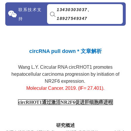
联系技术支
13430303037、
18927549347
持
circRNA pull down * 文章解析
Wang L.Y. Circular RNA circRHOT1 promotes
hepatocellular carcinoma progression by initiation of
NR2F6 expression.
Molecular Cancer. 2019. (IF= 27.401).
circRHOT1通过激活NR2F6促进肝细胞癌进程
研究概述