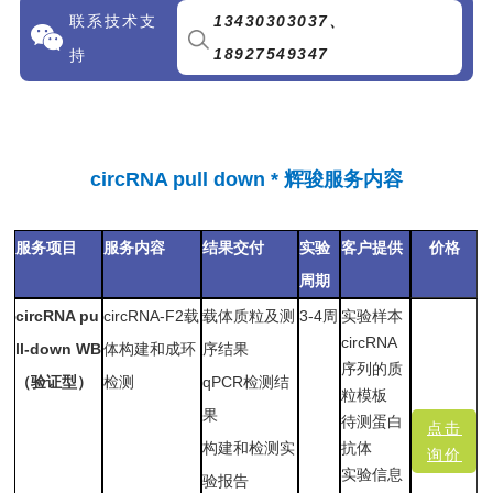
联系技术支
13430303037、
18927549347
持
circRNA pull down * 辉骏服务内容
服务项目
服务内容
结果交付
实验
客户提
供
价格
周期
circRNA pu
circRNA-F2载
载体质粒及测
3-4周
实验样本
circRNA
ll-down WB
体构建和成环
序结果
序列的质
（验证型）
检测
qPCR检测结
粒模板
果
待测蛋白
点击
构建和检测
实
抗体
询价
实验信息
验报告