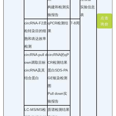
构建和检测实
实验信息
验报告
表
点击
circRNA-F2质
qPCR检测结
7-8周
询价
粒转染目的细
果
胞和表达效率
检测
circRNA pull d
circRNA的qP
own调取目标
CR检测结果
circRNA及其
蛋白SDS-PA
结合蛋白
GE银染检测
图
Pull down实
验报告
LC-MS/MS检
质谱检测结果