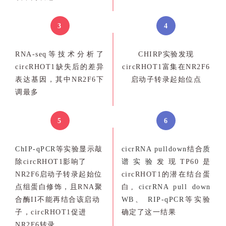
3
4
RNA-seq等技术分析了
CHIRP实验发现
circRHOT1缺失后的差异
circRHOT1富集在NR2F6
表达基因，其中NR2F6下
启动子转录起始位点
调最多
5
6
ChIP-qPCR
等实验显示敲
cicrRNA pulldown
结合
质
除circRHOT1影响了
谱实验
发现TP60是
NR2F6启动子转录起始位
circRHOT1的潜在结台蛋
点组蛋白修饰，且RNA聚
白,
cicrRNA pull down
合酶II不能再结合该启动
WB
、
RIP-qPCR
等实验
子，circRHOT1促进
确定了这一结果
NR2F6转录