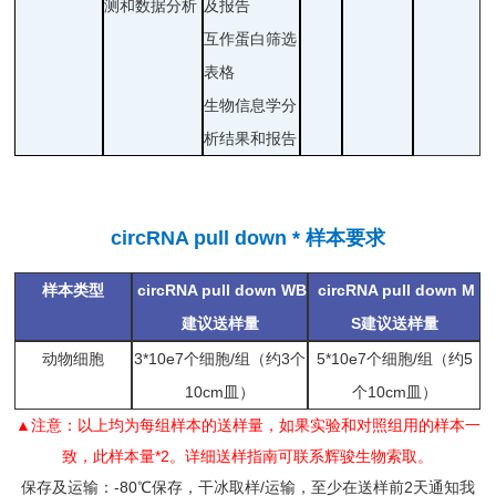
测和数据分析
及报告
互作蛋白筛选
表格
生物信息学分
析结果和报告
circRNA pull down * 样本要求
样本类型
circRNA pull down WB
circ
RNA pull down M
建议送样量
S建议送样量
动物细胞
3*10e7个细胞/组（约3个
5*10e7个细胞/组（约5
10cm皿）
个10cm皿）
▲注意：以上均为每组样本的送样量，如果实验和对照组用的样本一
致，此样本量*2。详细送样指南可联系辉骏生物索取。
保存及运输：-80℃保存，干冰取样/运输，至少在送样前2天通知我