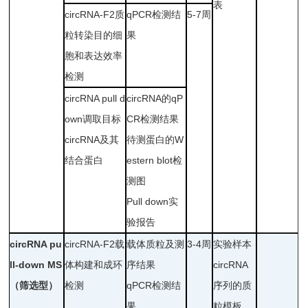
表
circRNA-F2质
qPCR检测结
5-7周
粒转染目的细
果
胞和表达效率
检测
circRNA pull d
circRNA的qP
own调取目标
CR检测结果
circRNA及其
待测蛋白的W
结合蛋白
estern blot检
测图
Pull down实
验报告
circRNA pu
circRNA-F2载
载体质粒及测
3-4周
实验样本
ll-down MS
体构建和成环
序结果
circRNA
（筛选型）
检测
qPCR检测结
序列的质
果
粒模板