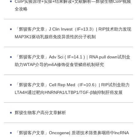
CoIP实验原理+实操+结果解读+文献解析—辉骏生物CoIP视频
全攻略
「辉骏客户文章」J Clin Invest（IF=13.3）| RIP技术助力发现
MAP3K1驱动乳腺癌免疫异质性的分子机制
「辉骏客户文章」Adv Sci ( IF=14.1 )｜RNA pull down试剂盒
助力WTAP介导的m6A修饰促食管鳞癌机制研究
「辉骏客户文章」Cell Rep Med（IF=10.6）| RIP试剂盒助力
LTA4H通过靶向HNRNPA1/LTBP1/TGF-β轴抑制肝癌发展
辉骏生物客户高分文章解析
「辉骏客户文章」Oncogene| 质谱技术筛查鼻咽癌中lncRNA