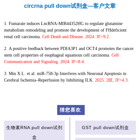
circrna pull down试剂盒—客户文章
1. Fumarate induces LncRNA-MIR44352HG to regulate glutamine
metabolism remodeling and promote the development of FHdeficient
renal cell carcinoma.
Cell Death and Disease. 2024. IF=9.2.
2. A positive feedback between PDIA3P1 and OCT4 promotes the cancer
stem cell properties of esophageal squamous cell carcinoma.
Cell
Communication and Signaling. 2024. IF=8.4.
3. Min X.L. et al: miR-758-3p Interferes with Neuronal Apoptosis in
Cerebral Ischemia–Reperfusion by Inhibiting ILK.
2025. 2区, IF=4.3.
猜您喜欢
生物素RNA pull down试剂
GST pull down试剂盒
盒