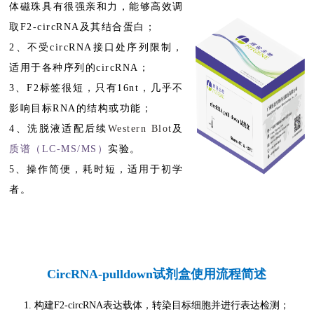
体磁珠具有很强亲和力，能够高效调
取F2-circRNA及其结合蛋白
；
2、
不受circRNA接口处序列限制，
适用于各种序列的circRNA；
3、
F2标签很短，只有16nt，几乎不
影响目标RNA的结构或功能
；
4、洗脱液适配后续
Western Blot
及
质谱（LC-MS/MS）
实验。
5、操作简便，耗时短，适用于初学
者。
CircRNA-pulldown试剂盒
使用流程简述
1. 构建F2-circRNA表达载体，转染目标细胞并进行表达检测；