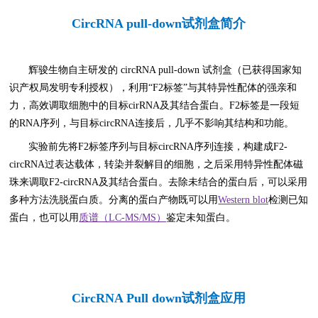
CircRNA pull-down试剂盒简介
辉
骏生物自主研发的 circRNA pull-down 试剂盒（已获得国家知
识产权局发明专利授权），利用“F2标签”与其特异性配体的强亲和
力，高效调取细胞中的目标cirRNA及其结合蛋白。F2标签是一段短
的RNA序列，与目标circRNA连接后，几乎不影响其结构和功能。
实验前先将
F2
标签序列与目标
circRNA
序列连接，构建成
F2-
circRNA
过表达载体，转染并裂解目的细胞，之后采用特异性配体磁
珠来调取
F2-circRNA
及其结合蛋白。去除未结合的蛋白后，可以采用
多种方法洗脱蛋白质。
分离的蛋白产物
既可以用
Western blot
检测已知
蛋白，也可以用
质谱（LC-MS/MS）
鉴定未知蛋白。
CircRNA Pull down试剂盒
应用