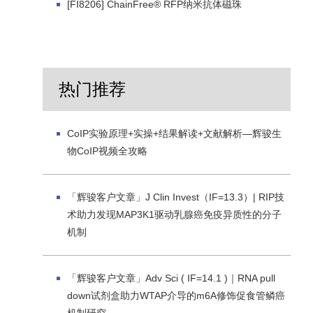
[FI8206] ChainFree® RFP纳米抗体磁珠
热门推荐
CoIP实验原理+实操+结果解读+文献解析—辉骏生
物CoIP视频全攻略
「辉骏客户文章」J Clin Invest（IF=13.3）| RIP技
术助力发现MAP3K1驱动乳腺癌免疫异质性的分子
机制
「辉骏客户文章」Adv Sci ( IF=14.1 )｜RNA pull
down试剂盒助力WTAP介导的m6A修饰促食管鳞癌