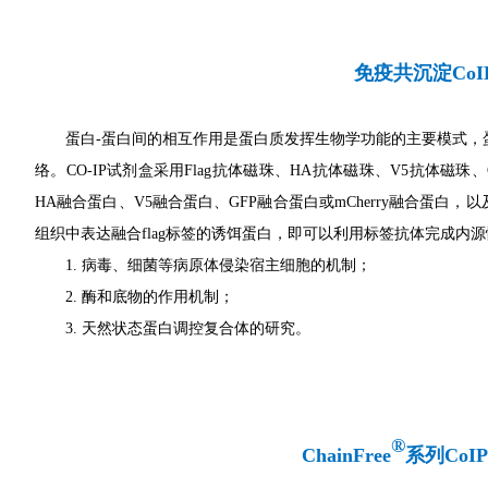
免疫共沉淀Co
蛋白-蛋白间的相互作用是蛋白质发挥生物学功能的主要模式
络。CO-IP试剂盒采用Flag
抗体
磁珠、HA
抗体
磁珠、V5
抗体
磁珠、
HA融合蛋白、V5融合蛋白、GFP融合蛋白或mCherry融合蛋
组织中表达融合flag标签的诱饵蛋白，即可以利用标签抗体完成内源性
1. 病毒、细菌等病原体侵染宿主细胞的机制；
2. 酶和底物的作用机制；
3. 天然状态蛋白调控复合体的研究。
®
ChainFree
系列Co