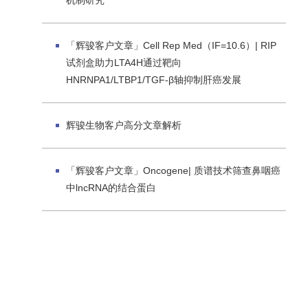
机制研究
「辉骏客户文章」Cell Rep Med（IF=10.6）| RIP
试剂盒助力LTA4H通过靶向
HNRNPA1/LTBP1/TGF-β轴抑制肝癌发展
辉骏生物客户高分文章解析
「辉骏客户文章」Oncogene| 质谱技术筛查鼻咽癌
中lncRNA的结合蛋白