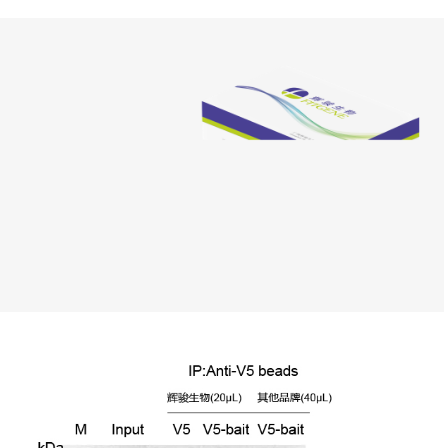
变
难
，
识