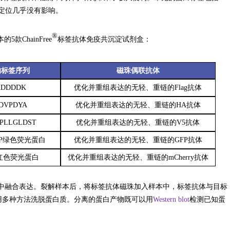
内定位几乎没有影响。
®
的5款
ChainFree
标签抗体免疫共沉淀试剂盒：
的标签序列
磁珠偶联抗体
DDDDK
优化并重组表达的无轻、重链的Flag抗体
DVPDYA
优化并重组表达的无轻、重链的HA抗体
NPLLGLDST
优化并重组表达的无轻、重链的V5抗体
FP绿色荧光蛋白
优化并重组表达的无轻、重链的GFP抗体
ry红色荧光蛋白
优化并重组表达的无轻、重链的mCherry抗体
样本中融合表达。裂解样本后，将标签抗体磁珠加入样本中，标签抗体与目标
用多种方法洗脱蛋白质。
分离的蛋白产物
既可以用
Western blot
检测已知蛋