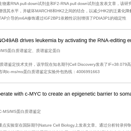
 pull-down试剂盒和F2-RNA pull down试剂盒发表文章，该研
降解来增强其水平，并破坏MARCH8和HK2之间的结合，以减少HK2的泛素化降
AP介导的m6A修饰通过IGF2BP1依赖性识别增强了PDIA3P1的稳定性
O49AB drives leukemia by activating the RNA-editing
C-MS/MS蛋白质谱鉴定、质谱鉴定蛋白
谱鉴定技术支持，该学院在知名期刊Cell Discovery发表了IF=38.0
c-ms/ms蛋白质谱鉴定实验外包热线：4006991663
te with c-MYC to create an epigenetic barrier to somat
：LC-MS/MS蛋白质谱鉴定
验室在国际期刊Nature Cell Biology上发表文章。通过分析转