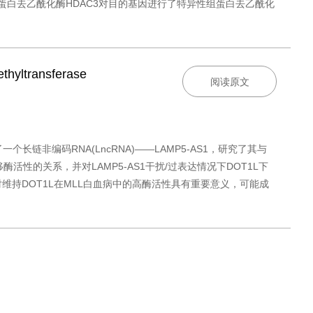
白去乙酰化酶HDAC3对目的基因进行了特异性组蛋白去乙酰化
thyltransferase
阅读原文
了一个长链非编码RNA(LncRNA)——LAMP5-AS1，研究了其与
移酶活性的关系，并对LAMP5-AS1干扰/过表达情况下DOT1L下
维持DOT1L在MLL白血病中的高酶活性具有重要意义，可能成