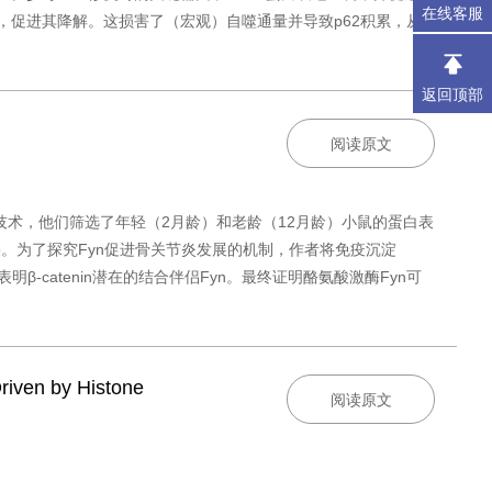
在线客服
多聚泛素化，促进其降解。这损害了（宏观）自噬通量并导致p62积累，从
返回顶部
阅读原文
组学技术，他们筛选了年轻（2月龄）和老龄（12月龄）小鼠的蛋白表
一结果。为了探究Fyn促进骨关节炎发展的机制，作者将免疫沉淀
β-catenin潜在的结合伴侣Fyn。最终证明酪氨酸激酶Fyn可
riven by Histone
阅读原文