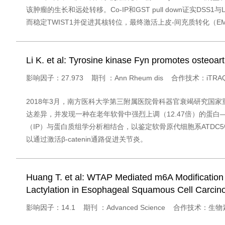
该肿瘤的生长和远处转移。Co-IP和GST pull down证实D
而稳定TWIST1并促进其核转位，最终激活上皮-间充质转化（E
Li K. et al: Tyrosine kinase Fyn promotes osteoart
影响因子：27.973 期刊 ：Ann Rheum dis 合作技术：iT
2018年3月，南方医科大学第三附属医院骨科器官衰竭研究国家重
达差异，并发现一种在老年软骨中强烈上调（12.47倍）的蛋白——
（IP）与蛋白质组学分析相结合，以鉴定软骨原代细胞系ATDC5中的
以通过激活β-catenin通路促进关节炎。
Huang T. et al: WTAP Mediated m6A Modification
Lactylation in Esophageal Squamous Cell Carcin
影响因子：14.1 期刊 ：Advanced Science 合作技术：生物素RN