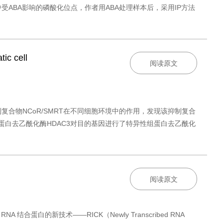
中受ABA影响的磷酸化位点，作者用ABA处理样本后，采用IP方法
ic cell
阅读原文
录抑制复合物NCoR/SMRT在不同细胞环境中的作用，发现该抑制复合
白去乙酰化酶HDAC3对目的基因进行了特异性组蛋白去乙酰化
阅读原文
蛋白的新技术——RICK（Newly Transcribed RNA