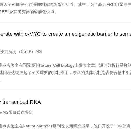
录因子ABI5等互作并抑制其转录激活活性。其中，为了验证FREE1蛋白
了FREE1及其突变体的磷酸化位点。
te with c-MYC to create an epigenetic barrier to somat
：免疫共沉淀（Co-IP）MS
验室在国际期刊Nature Cell Biology上发表文章。通过分析转
基因表达调控起了至关重要的抑制作用，涉及的具体机制是该复合物中组蛋
。
ly transcribed RNA
MS/MS蛋白质谱鉴定
在Nature Methods期刊发表新研究成果，他们开发了一种分离 RNA 结合