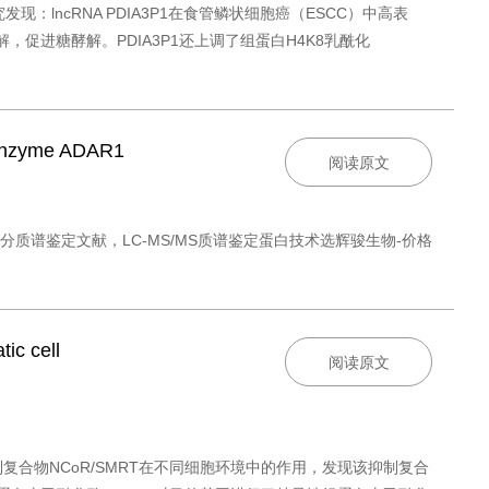
究发现：lncRNA PDIA3P1在食管鳞状细胞癌（ESCC）中高表
解，促进糖酵解。PDIA3P1还上调了组蛋白H4K8乳酰化
 enzyme ADAR1
阅读原文
79高分质谱鉴定文献，LC-MS/MS质谱鉴定蛋白技术选辉骏生物-价格
ic cell
阅读原文
录抑制复合物NCoR/SMRT在不同细胞环境中的作用，发现该抑制复合