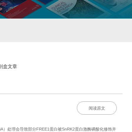
剂盒文章
阅读原文
BA）处理会导致部分FREE1蛋白被SnRK2蛋白激酶磷酸化修饰并