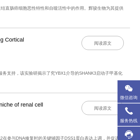
描述了MEX3A在结直肠癌细胞恶性特性和自噬活性中的作用。辉骏生物为其提供
 Cortical
阅读原文
wn-MS技术服务支持，该实验研揭示了究YBX1介导的SHANK3启动子甲基化
微信咨询
iche of renal cell
阅读原文
服务热线
CA2在参与DNA修复时的关键辅因子DSS1蛋白表达上调，并促进了