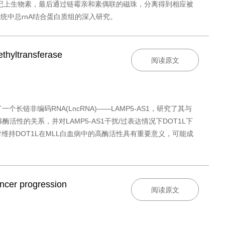
将新合成的RNA标记上生物素，最后通过链霉亲和素偶联的磁珠，分离得到相应被
系统中总rnA结合蛋白质组的深入研究。
thyltransferase
阅读原文
了一个长链非编码RNA(LncRNA)——LAMP5-AS1，研究了其与
移酶活性的关系，并对LAMP5-AS1干扰/过表达情况下DOT1L下
维持DOT1L在MLL白血病中的高酶活性具有重要意义，可能成
ncer progression
阅读原文