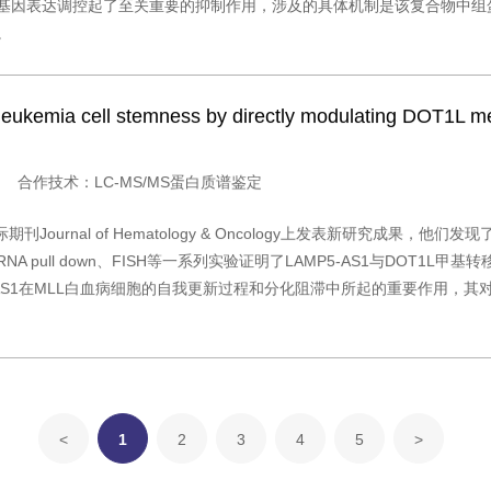
基因表达调控起了至关重要的抑制作用，涉及的具体机制是该复合物中组蛋
。
eukemia cell stemness by directly modulating DOT1L me
cology 合作技术：LC-MS/MS蛋白质谱鉴定
rnal of Hematology & Oncology上发表新研究成果，他们发现
ull down、FISH等一系列实验证明了LAMP5-AS1与DOT1L甲基转
AS1在MLL白血病细胞的自我更新过程和分化阻滞中所起的重要作用，其对
<
1
2
3
4
5
>