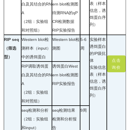
表
（样本
白及其结合的RN
ern blot检测图
信息，诱
A
待测RNA的qP
饵蛋白序
（2组：实验组
CR检测数据
列）
和对照组）
RIP实验报告
RIP seq
Western blot检
Western blot检
5-6
实验样本
诱饵蛋白
（筛选
测样本（input）
测图
周
的IP级抗
型）
中的诱饵蛋白
体
点击
RIP调取诱饵蛋
诱饵蛋白West
实验
信息
询价
表（样本
白及其结合的RN
ern blot检测图
信息，诱
A
RIP实验报告
饵蛋白序
（2组：实验组
列）
和对照组）
seq检测和分析
seq检测结果
9周
（2组：实验组
检测和分析报
和input）
告