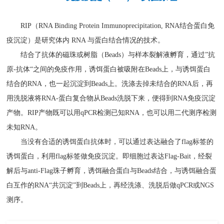
RIP（RNA Binding Protein Immunoprecipitation, RNA结合蛋白免
疫沉淀）是研究体内 RNA 与蛋白结合情况的技术。
结合了抗体的磁珠或树脂（
Beads）与样本裂解液
孵育，通过”抗
原-抗体“之间的免疫作用，诱饵蛋白被吸附在Beads上，
与诱饵蛋白
结合的RNA，也一起沉淀到Beads上。洗涤去掉未结合的RNA后，再
用洗脱液将RNA-蛋白复合物从Beads洗脱下来，便得到RNA免疫沉淀
产物。RIP产物既可以用qPCR检测已知RNA，也可以用二代测序检测
未知RNA。
当没有合适的诱饵蛋白抗体时，可以通过表达融合了flag标签的
诱饵蛋白，利用flag标签做免疫沉淀。即细胞过表达Flag-Bait，经裂
解后与anti-Flag珠子孵育，诱饵融合蛋白与Beads结合，与诱饵融合蛋
白互作的RNA“共沉淀”到Beads上，再经洗涤、洗脱后做qPCR或NGS
测序。