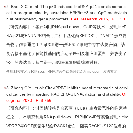
2. Bao. X.C. et al: The p53-induced lincRNA-p21 derails somatic
cell reprogramming by sustaining H3K9me3 and CpG methylatio
n at pluripotency gene promoters.
Cell Research.
2015,
IF=13.9.
【研究内容】：客户利用RNA pull down、CoIP等技术，发现lincR
NA-p21与HNRNPK结合，并和甲基化酶SETDB1、DNMT1形成复
合物，作者通过RIP-qPCR进一步证实了细胞中存在该复合物。该
复合物甲基化了多能性基因的启动子序列及相应组蛋白，并改变了
它们的表达量，从而进一步影响体细胞重编程过程。
使用相关技术：RIP seq、RNA结合蛋白免疫共沉淀rip qpcr、质谱鉴定
3. Zhang C Y . et al: CircVPRBP inhibits nodal metastasis of cervi
cal cancer by impeding RACK1 O-GlcNAcylation and stability.
On
cogene. 2023, IF=8.756.
【研究内容】：淋巴结转移是宫颈癌（CCa）患者最恶性的临床特
征之一。本研究利用RNA pull down、RIP和Co-IP等实验发现：circ
VPRBP与OGT酶竞争结合RACK1蛋白，阻碍RACK1-S122位点的