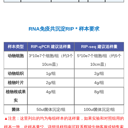
RNA免疫共沉淀RIP *
样本要求
样本类型
RIP-qPCR 建议送样量
RIP-seq 建议送样量
动物细胞
3*10e7个细胞/组（约3个
5*10e7个细胞/组（约5个
10cm皿）
10cm皿）
动物组织
1g/组
2g/组
植物叶片
2g/组
4g/组
植物根或果
4g/组
8g/组
实
菌体
50ul菌体沉淀/组
100ul
菌体沉淀/组
▲注意：这里列出的均为每组样本的送样量，如果实验和对照组用的
样本一致，此样本量*2。详细送样指南可联系辉骏生物客服或销售索