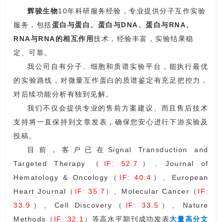
辉骏生物
10年
科研服务经验，专业
提供
分子互作实验
服务，包括
蛋白与蛋白、蛋白与DNA、蛋白与RNA、
RNA与RNA的相互作用
技术，
经验丰富，实验结果稳
定、可靠。
我公司
自有
分子、细胞和质谱实验平台，能执行最优
的实验路线，
对微量互作蛋白的
质谱鉴定有充足把控力，
对后续功能分析有独到见解。
我们不仅会提供专业的售前方案建议、而且售后技术
支持将一直保持到文章发表，确保您安心进行下游实验及
投稿
。
目前，
客户已在
Signal Transduction and
Targeted Therapy
（
IF: 52.7
）
、Journal of
Hematology & Oncology
（
IF: 40.4
）
、European
Heart Journal
（
IF: 35.7
）
、Molecular Cancer
（
IF:
33.9
）、Cell Discovery
（
IF: 33.5
）
、Nature
Methods
（
IF: 32.1
）
等高水平期刊成功发表
大量高分文