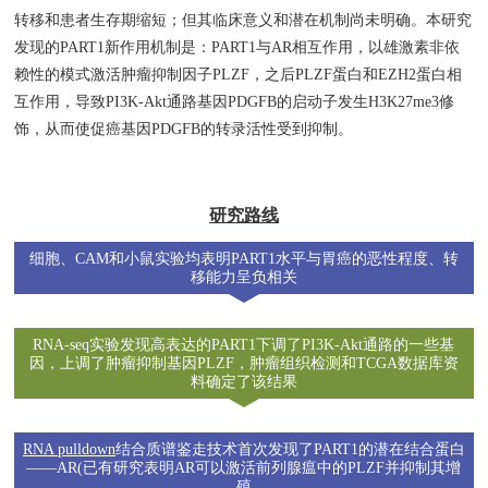
转移和患者生存期缩短；但其临床意义和潜在机制尚未明确。本研究
发现的PART1
新
作用机制是：PART1与AR
相互作用，以雄激素非依
赖性的模式激活肿瘤抑制因子PLZF，之后PLZF蛋白和EZH2蛋白相
互作用，导致PI3K-Akt通路基因PDGFB的启动子发生H3K27me3修
饰，从而使促癌基因PDGFB的转录活性受到抑制。
研究路线
细胞、CAM和小鼠实验均表明PART1水平与胃癌的恶性程度、转
移能力呈负相关
RNA-seq实验发现高表达的PART1下调了PI3K-Akt通路的一些基
因，上调了肿瘤抑制基因PLZF，肿瘤组织检测和TCGA数据库资
料确定了该结果
RNA pulldown
结合质谱鉴走技术首次发现了PART1的潜在结合蛋白
——AR(已有研究表明AR可以激活前列腺瘟中的PLZF并抑制其增
殖