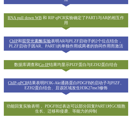
RNA pull down WB
和
RIP qPCR实验
确定了PART1与AR的相互作
用
ChIP
和
双荧光素酶实验
表明AR与PLZF启动子的2个位点结合，
PLZF启动子因AR、PART1的单独作用或两者的协同作用而激活
数据库调查和
Co-IP
结果均显示PIZF蛋白与EZH2蛋白结合
ChIP-qPCR
结果表明PI3K-Akt通路蛋白PDGFB的启动子与PIZF、
EZH2蛋白结合、且该区域发生H3K27me3修饰
功能回复实验表明， PDGFB过表达可以部分回复PART1对GC细胞
生长、迁移和侵袭、等能力的抑制