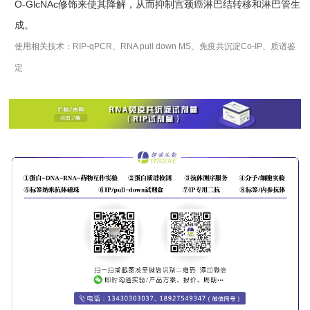
O-GlcNAc修饰来使其降解，从而抑制宫颈癌淋巴结转移和淋巴管生
成。
使用相关技术：RIP-qPCR、RNA pull down MS、免疫共沉淀Co-IP、质谱鉴
定