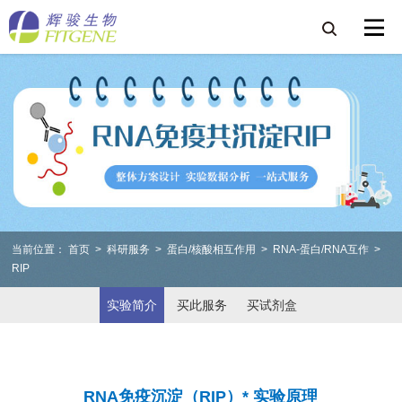
当前位置：
首页
>
科研服务
>
蛋白/核酸相互作用
>
RNA-蛋白/RNA互作
>
RIP
实验简介
买此服务
买试剂盒
RNA免疫沉淀（RIP）* 实验原理