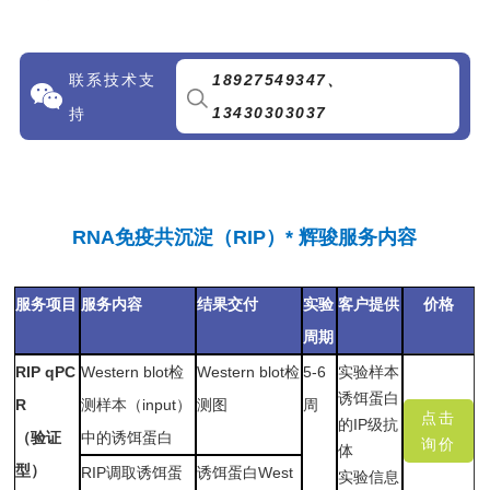
联系技术支
189275493
47、
13430303037
持
RNA免疫共沉淀（RIP）* 辉骏服务内容
服务项目
服务内容
结果交付
实验
客户提
供
价格
周期
RIP qPC
Western blot检
Western blot检
5-6
实验样本
诱饵蛋白
R
测样本（input）
测图
周
点击
的IP级抗
（验证
中的诱饵蛋白
询价
体
型）
RIP调取诱饵蛋
诱饵蛋白West
实验信息