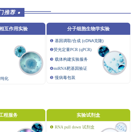
门推荐
●
酸相互作用实验
分子细胞生物学实验
❶
基因调取/合成 (cDNA克隆)
❷
荧光定量PCR (qPCR)
❸
载体构建实验服务
❹
miRNA靶基因验证
淀
❺
慢病毒包装
和纯化
工程服务
实验试剂盒
❶
RNA pull down 试剂盒