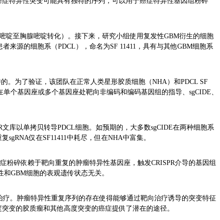
癌症特异性突变可能具有独特的序列，可以用于癌症特异性基因组粉碎
胞嘧啶至胸腺嘧啶转化）。接下来，研究小组使用复发性GBM衍生的细胞
源的细胞系（PDCL），命名为SF 11411，具有与其他GBM细胞系
特的。为了验证，该团队在正常人类星形胶质细胞（NHA）和PDCL SF
00个）在单个基因座或多个基因座处靶向非编码和编码基因组的指导、sgCIDE、
R文库以单拷贝转导PDCL细胞。如预期的，大多数sgCIDE在两种细胞系
RNA仅在SF11411中耗尽，但在NHA中富集。
癌症粉碎依赖于靶向重复的肿瘤特异性基因座，触发CRISPR介导的基因组
性和GBM细胞的表观遗传状态无关。
治疗。肿瘤特异性重复序列的存在使得能够通过靶向治疗诱导的突变特征
度突变的胶质瘤和其他高度突变的癌症提供了潜在的途径。