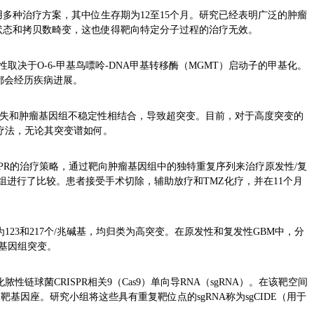
多种治疗方案，其中位生存期为12至15个月。研究已经表明广泛的肿瘤
状态和拷贝数畸变，这也使得靶向特定分子过程的治疗无效。
取决于O-6-甲基鸟嘌呤-DNA甲基转移酶（MGMT）启动子的甲基化。
都会经历疾病进展。
的丢失和肿瘤基因组不稳定性相结合，导致超突变。目前，对于高度突变的
疗法，无论其突变谱如何。
SPR的治疗策略，通过靶向肿瘤基因组中的独特重复序列来治疗原发性/复
组进行了比较。患者接受手术切除，辅助放疗和TMZ化疗，并在11个月
23和217个/兆碱基，均归类为高突变。在原发性和复发性GBM中，分
编码基因组突变。
球菌CRISPR相关9（Cas9）单向导RNA（sgRNA）。在该靶空间
多个靶基因座。研究小组将这些具有重复靶位点的sgRNA称为sgCIDE（用于