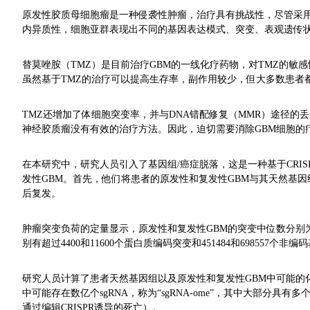
原发性胶质母细胞瘤是一种侵袭性肿瘤，治疗具有挑战性，尽管采用
内异质性，细胞亚群表现出不同的基因表达模式、突变、表观遗传
替莫唑胺（TMZ）是目前治疗GBM的一线化疗药物，对TMZ的敏感性
虽然基于TMZ的治疗可以提高生存率，副作用较少，但大多数患者
TMZ还增加了体细胞突变率，并与DNA错配修复（MMR）途径
神经胶质瘤没有有效的治疗方法。因此，迫切需要消除GBM细胞的
在本研究中，研究人员引入了基因组/癌症脱落，这是一种基于CRI
发性GBM。首先，他们将患者的原发性和复发性GBM与其天然基因
后复发。
肿瘤突变负荷的定量显示，原发性和复发性GBM的突变中位数分别为1
别有超过4400和11600个蛋白质编码突变和451484和698557个非
研究人员计算了患者天然基因组以及原发性和复发性GBM中可能的化脓性链
中可能存在数亿个sgRNA，称为“sgRNA-ome”，其中大部分具有
通过编辑CRISPR诱导的死亡）。