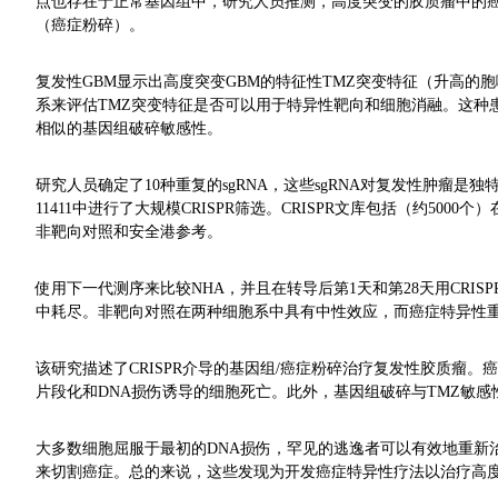
点也存在于正常基因组中，研究人员推测，高度突变的胶质瘤中的
（癌症粉碎）。
复发性GBM显示出高度突变GBM的特征性TMZ突变特征（升高的
系来评估TMZ突变特征是否可以用于特异性靶向和细胞消融。这种患者来
相似的基因组破碎敏感性。
研究人员确定了10种重复的sgRNA，这些sgRNA对复发性肿瘤是独
11411中进行了大规模CRISPR筛选。CRISPR文库包括（约50
非靶向对照和安全港参考。
使用下一代测序来比较NHA，并且在转导后第1天和第28天用CRISP
中耗尽。非靶向对照在两种细胞系中具有中性效应，而癌症特异性重复sg
该研究描述了CRISPR介导的基因组/癌症粉碎治疗复发性胶质瘤。
片段化和DNA损伤诱导的细胞死亡。此外，基因组破碎与TMZ敏感
大多数细胞屈服于最初的DNA损伤，罕见的逃逸者可以有效地重新
来切割癌症。总的来说，这些发现为开发癌症特异性疗法以治疗高