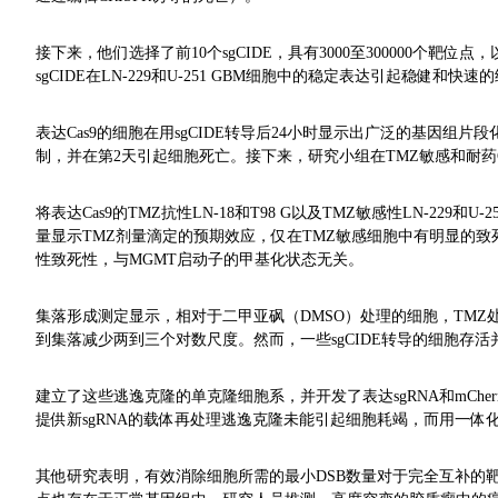
接下来，他们选择了前10个sgCIDE，具有3000至300000个靶位点，
sgCIDE在LN-229和U-251 GBM细胞中的稳定表达引起稳健和
表达Cas9的细胞在用sgCIDE转导后24小时显示出广泛的基因组片
制，并在第2天引起细胞死亡。接下来，研究小组在TMZ敏感和耐药
将表达Cas9的TMZ抗性LN-18和T98 G以及TMZ敏感性LN-229
量显示TMZ剂量滴定的预期效应，仅在TMZ敏感细胞中有明显的致死
性致死性，与MGMT启动子的甲基化状态无关。
集落形成测定显示，相对于二甲亚砜（DMSO）处理的细胞，TMZ处理
到集落减少两到三个对数尺度。然而，一些sgCIDE转导的细胞存活
建立了这些逃逸克隆的单克隆细胞系，并开发了表达sgRNA和mCherry
提供新sgRNA的载体再处理逃逸克隆未能引起细胞耗竭，而用一体
其他研究表明，有效消除细胞所需的最小DSB数量对于完全互补的靶