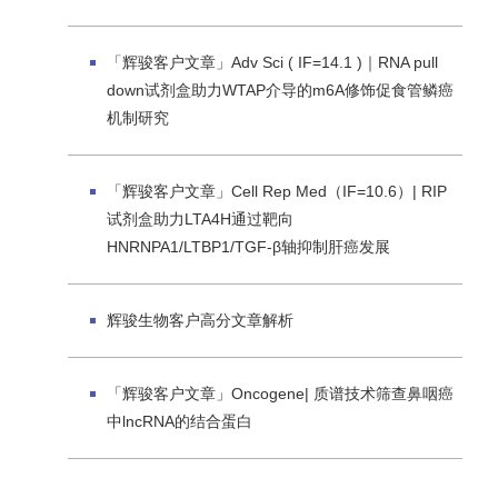
「辉骏客户文章」Adv Sci ( IF=14.1 )｜RNA pull
down试剂盒助力WTAP介导的m6A修饰促食管鳞癌
机制研究
「辉骏客户文章」Cell Rep Med（IF=10.6）| RIP
试剂盒助力LTA4H通过靶向
HNRNPA1/LTBP1/TGF-β轴抑制肝癌发展
辉骏生物客户高分文章解析
「辉骏客户文章」Oncogene| 质谱技术筛查鼻咽癌
中lncRNA的结合蛋白