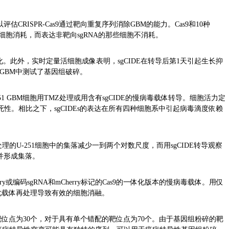
以评估CRISPR-Cas9通过靶向重复序列消除GBM的能力。Cas9和10种
快速的细胞消耗，而表达非靶向sgRNA的那些细胞不消耗。
段化。此外，实时定量活细胞成像表明，sgCIDE在转导后第1天引起生长抑
GBM中测试了基因组破碎。
和U-251 GBM细胞用TMZ处理或用含有sgCIDE的慢病毒载体转导。细胞活力定
性。相比之下，sgCIDEs的表达在所有四种细胞系中引起病毒滴度依赖
的U-251细胞中的集落减少一到两个对数尺度，而用sgCIDE转导观察
并形成集落。
或编码sgRNA和mCherry标记的Cas9的一体化版本的慢病毒载体。用仅
化载体再处理导致有效的细胞消融。
位点为30个，对于具有单个错配的靶位点为70个。由于基因组粉碎的靶