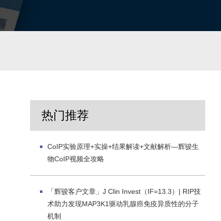
热门推荐
CoIP实验原理+实操+结果解读+文献解析—辉骏生
物CoIP视频全攻略
「辉骏客户文章」J Clin Invest（IF=13.3）| RIP技
术助力发现MAP3K1驱动乳腺癌免疫异质性的分子
机制