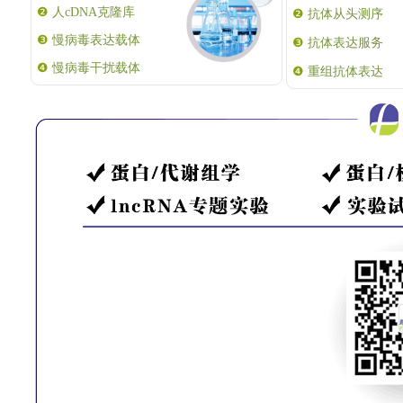
❷
人cDNA克隆库
❷
抗体从头测序
❸
慢病毒表达载体
❸
抗体表达服务
❹
慢病毒干扰载体
❹
重组抗体表达