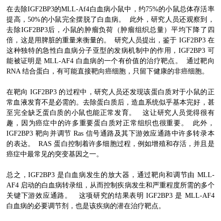
在去除IGF2BP3的MLL-Af4白血病小鼠中，约75%的小鼠总体存活率
提高，50%的小鼠完全摆脱了白血病。 此外，研究人员还观察到，
去除IGF2BP3后，小鼠的肿瘤负荷（肿瘤组织总量）平均下降了四
倍，这是用脾脏的重量来衡量的。 研究人员提出，鉴于 IGF2BP3 在
这种独特的急性白血病分子亚型的发病机制中的作用，IGF2BP3 可
能被证明是 MLL-AF4 白血病的一个有价值的治疗靶点。 通过靶向
RNA 结合蛋白，有可能直接靶向癌细胞，只留下健康的非癌细胞。
在靶向 IGF2BP3 的过程中，研究人员还发现该蛋白质对于小鼠的正
常血液发育不是必需的。去除蛋白质后，造血系统似乎基本完好，甚
至完全缺乏蛋白质的小鼠也能正常发育。 这让研究人员觉得很有
趣，因为癌症中的许多重要蛋白质对正常组织也很重要。 此外，
IGF2BP3 靶向并调节 Ras 信号通路及其下游效应通路中许多转录本
的表达。 RAS 蛋白控制着许多细胞过程，例如增殖和存活，并且是
癌症中最常见的突变基因之一。
总之，IGF2BP3 是白血病发生的放大器，通过靶向和调节由 MLL-
AF4 启动的白血病转录组，从而控制疾病发生和严重程度所需的多个
关键下游效应通路。 这项研究的结果表明 IGF2BP3 是 MLL-AF4
白血病的必要调节剂，也是该疾病的潜在治疗靶点。