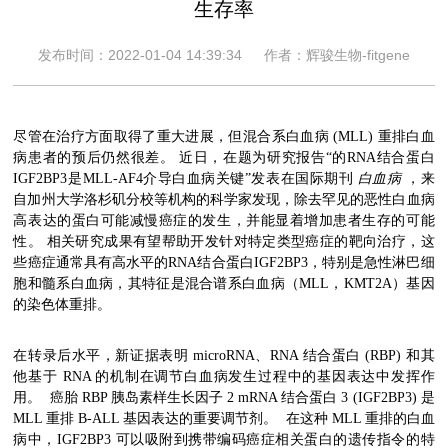
生存率
发布时间：2022-01-04 14:39:34
作者：辉骏生物-fitgene
尽管在治疗方面取得了重大进展，但混合系白血病 (MLL) 重排白血
病患者的预后仍然很差。 近日，在题为研究报告“的RNA结合蛋白
IGF2BP3是MLL-AF4介导白血病关键”发表在国际期刊
白血病
，来
自加州大学洛杉矶分校等机构的科学家发现，除去罕见的恶性白血病
高表达的蛋白可能减慢癌症的发生，并能显着增加患者生存的可能
性。 相关研究成果有望帮助开发针对特定类型癌症的靶向治疗，这
些癌症通常具有高水平的RNA结合蛋白IGF2BP3，特别是急性淋巴细
胞和髓系白血病，其特征是混合谱系白血病（MLL，KMT2A）基因
的染色体重排。
在转录后水平，新证据表明 microRNA、RNA 结合蛋白 (RBP) 和其
他基于 RNA 的机制在调节白血病发生过程中的基因表达中发挥作
用。 癌胎 RBP 胰岛素样生长因子 2 mRNA 结合蛋白 3 (IGF2BP3) 是
MLL 重排 B-ALL 基因表达的重要调节剂。 在这种 MLL 重排的白血
病中，IGF2BP3 可以吸附到携带编码癌症相关蛋白的遗传指令的特