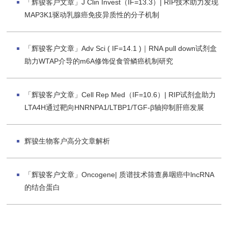
「辉骏客户文章」J Clin Invest（IF=13.3）| RIP技术助力发现
MAP3K1驱动乳腺癌免疫异质性的分子机制
「辉骏客户文章」Adv Sci ( IF=14.1 )｜RNA pull down试剂盒
助力WTAP介导的m6A修饰促食管鳞癌机制研究
「辉骏客户文章」Cell Rep Med（IF=10.6）| RIP试剂盒助力
LTA4H通过靶向HNRNPA1/LTBP1/TGF-β轴抑制肝癌发展
辉骏生物客户高分文章解析
「辉骏客户文章」Oncogene| 质谱技术筛查鼻咽癌中lncRNA
的结合蛋白