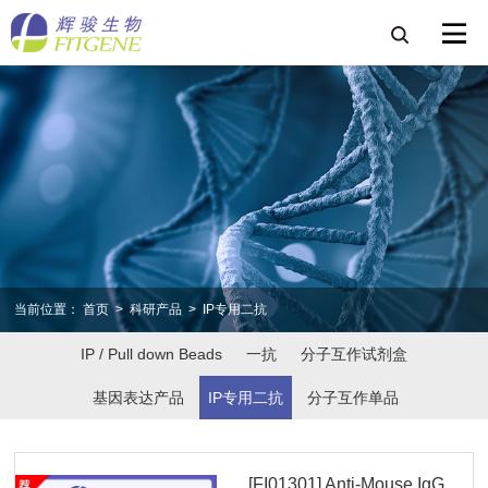
当前位置：
首页
>
科研产品
>
IP专用二抗
IP / Pull down Beads
一抗
分子互作试剂盒
基因表达产品
IP专用二抗
分子互作单品
[FI01301] Anti-Mouse IgG