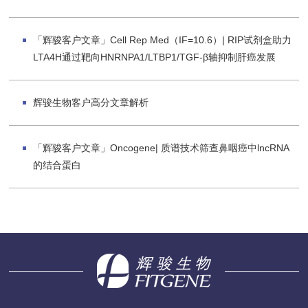
「辉骏客户文章」Cell Rep Med（IF=10.6）| RIP试剂盒助力
LTA4H通过靶向HNRNPA1/LTBP1/TGF-β轴抑制肝癌发展
辉骏生物客户高分文章解析
「辉骏客户文章」Oncogene| 质谱技术筛查鼻咽癌中lncRNA
的结合蛋白