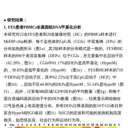
达的转录
因子YBX1
● 研究结果：
1. FES患者PBMCs全基因组DNA甲基化分析
本研究对22名FES患者和20名健康对照（HC）的PBMCs样本进行
MeDIP-chip检测。每个染色体的CpG岛（CGIs）中富集峰（EPs）的
分布如热图所示（图1a）,其2组样本的分布模式是一致的。FES和HC
样本的896个差异富集峰（DEPs）位于CGIs，并主要集中在启动子区
（62.28%，图1c），CGIs中61.17%的DEPs是高甲基化（HyperM）
的，38.83%是低甲基化的（HypoM）（图1e）。FES和HC样本的710
个DEPs位于启动子区，其中62.25%位于高CpG启动子（HCP）中
（图1d），启动子区44.86%的DEPs是HyperM，55.14%是HypoM（图
1f）。此外，计算每Mb区域CGI中DEPs的平均数量（图1g）和每个
蛋白质编码基因启动子中的DEPs数量（图1h），结果显示两组都在
22号染色体上有高密度分布。所有DEPs注释基因的前10个GO条目和
富含HyperM的GO条目（图1i）与SCZ的症状和可能的发病机制高度
相关，如恐惧反应、社会行为和运动行为等。