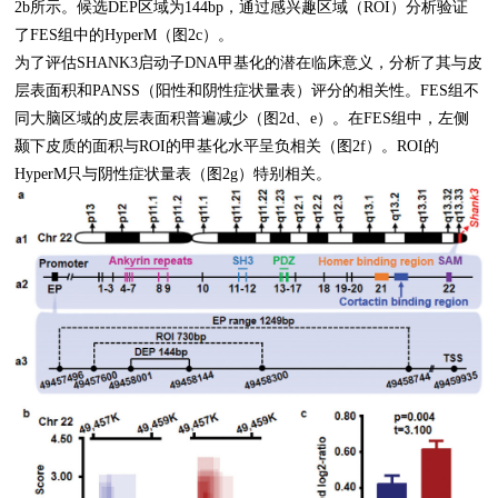
2b所示。候选DEP区域为144bp，通过感兴趣区域（ROI）分析验证
了FES组中的HyperM（图2c）。
为了评估SHANK3启动子DNA甲基化的潜在临床意义，分析了其与皮
层表面积和PANSS（阳性和阴性症状量表）评分的相关性。FES组不
同大脑区域的皮层表面积普遍减少（图2d、e）。在FES组中，左侧
颞下皮质的面积与ROI的甲基化水平呈负相关（图2f）。ROI的
HyperM只与阴性症状量表（图2g）特别相关。