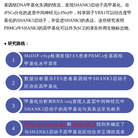
基因组DNA甲基化失调的情况，发现SHANK3启动子高甲基化。在
iPSCs分化的皮质中间神经元(cINs)中，转录因子YBX1可以结合度甲
基化的SHANK3启动子，并促进SHANK3的表达。这些研究表明
PBMCs中SHANK3的高甲基化可以作为SCZ的潜在外周生物标志物。
●
研究路线：
MeDIP-chip检测发现FES患者PBMCs全基因组
1
甲基化水平异常
数据分析显示FES患者基因组中SHANK3启动子
2
区存在高甲基化
甲基化分析和RNA-seq发现人皮层中间神经元中
3
SHANK3启动子的高甲基化与其表达呈负相关
DNA pull down MS
和
ChIP-qPCR
找到并确定了
4
与SHANK3启动子高甲基化区结合并正调控其表