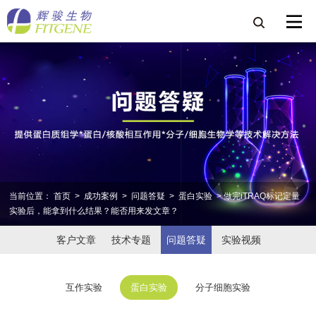
当前位置：
首页
>
成功案例
>
问题答疑
>
蛋白实验
> 做完iTRAQ标记定量
实验后，能拿到什么结果？能否用来发文章？
客户文章
技术专题
问题答疑
实验视频
互作实验
蛋白实验
分子细胞实验