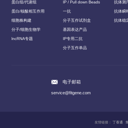
蛋白组/代谢组
IP / Pull down Beads
抗体测
蛋白/核酸相互作用
一抗
抗体瞬
细胞株构建
分子互作试剂盒
抗体稳
分子/细胞生物学
基因表达产品
lncRNA专题
IP专用二抗
分子互作单品
电子邮箱
service@fitgene.com
友情链接：
丁香通