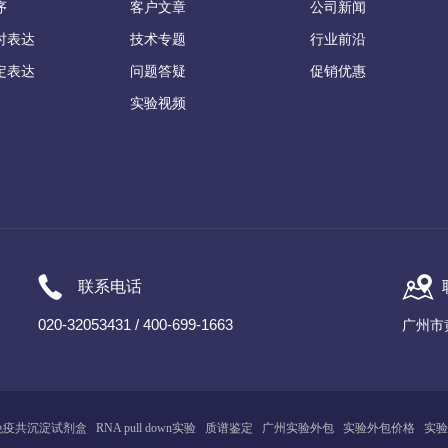
序
客户文章
公司新闻
时表达
技术专题
行业前沿
定表达
问题答疑
促销优惠
实验视频
联系电话
020-32053431 / 400-699-1663
广州市
免疫共沉淀试剂盒
RNA pull down实验
质谱鉴定
广州
实
验
外包
实验外包价格
实验