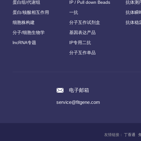
蛋白组/代谢组
IP / Pull down Beads
抗体测
蛋白/核酸相互作用
一抗
抗体瞬
细胞株构建
分子互作试剂盒
抗体稳
分子/细胞生物学
基因表达产品
lncRNA专题
IP专用二抗
分子互作单品
电子邮箱
service@fitgene.com
友情链接：
丁香通