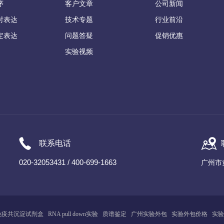
序
客户文章
公司新闻
时表达
技术专题
行业前沿
定表达
问题答疑
促销优惠
实验视频
联系电话
020-32053431 / 400-699-1663
广州市
免疫共沉淀试剂盒
RNA pull down实验
质谱鉴定
广州
实
验
外包
实验外包价格
实验