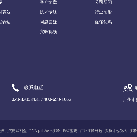
序
客户文章
公司新闻
时表达
技术专题
行业前沿
定表达
问题答疑
促销优惠
实验视频
联系电话
020-32053431 / 400-699-1663
广州市
免疫共沉淀试剂盒
RNA pull down实验
质谱鉴定
广州
实
验
外包
实验外包价格
实验