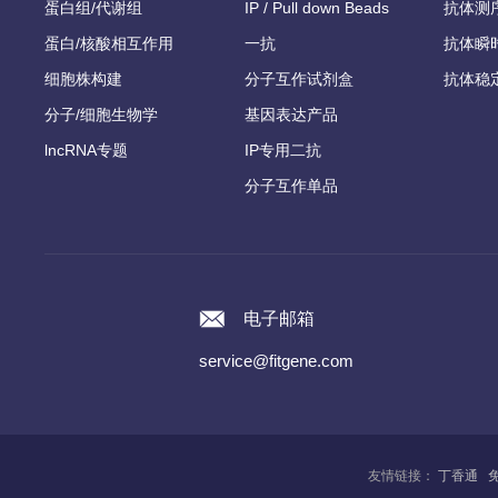
蛋白组/代谢组
IP / Pull down Beads
抗体测
蛋白/核酸相互作用
一抗
抗体瞬
细胞株构建
分子互作试剂盒
抗体稳
分子/细胞生物学
基因表达产品
lncRNA专题
IP专用二抗
分子互作单品
电子邮箱
service@fitgene.com
友情链接：
丁香通