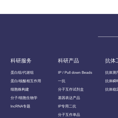
科研服务
科研产品
抗体
蛋白组/代谢组
IP / Pull down Beads
抗体测
蛋白/核酸相互作用
一抗
抗体瞬
细胞株构建
分子互作试剂盒
抗体稳
分子/细胞生物学
基因表达产品
lncRNA专题
IP专用二抗
分子互作单品