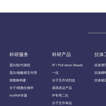
科研服务
科研产品
抗体
蛋白组/代谢组
IP / Pull down Beads
抗体测
蛋白/核酸相互作用
一抗
抗体瞬
细胞株构建
分子互作试剂盒
抗体稳
分子/细胞生物学
基因表达产品
lncRNA专题
IP专用二抗
分子互作单品