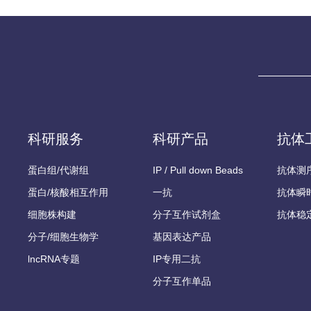
科研服务
科研产品
抗体
蛋白组/代谢组
IP / Pull down Beads
抗体测
蛋白/核酸相互作用
一抗
抗体瞬
细胞株构建
分子互作试剂盒
抗体稳
分子/细胞生物学
基因表达产品
lncRNA专题
IP专用二抗
分子互作单品