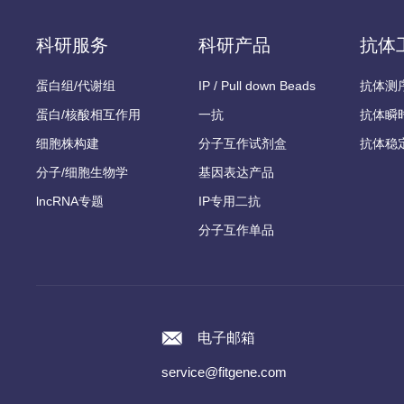
科研服务
科研产品
抗体
蛋白组/代谢组
IP / Pull down Beads
抗体测
蛋白/核酸相互作用
一抗
抗体瞬
细胞株构建
分子互作试剂盒
抗体稳
分子/细胞生物学
基因表达产品
lncRNA专题
IP专用二抗
分子互作单品
电子邮箱
service@fitgene.com