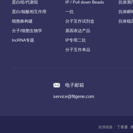
蛋白组/代谢组
IP / Pull down Beads
抗体测
蛋白/核酸相互作用
一抗
抗体瞬
细胞株构建
分子互作试剂盒
抗体稳
分子/细胞生物学
基因表达产品
lncRNA专题
IP专用二抗
分子互作单品
电子邮箱
service@fitgene.com
友情链接：
丁香通