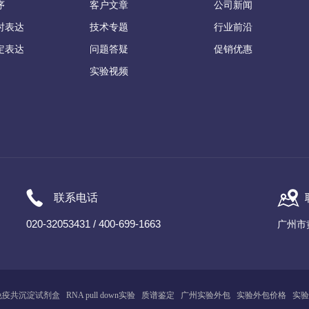
序
客户文章
公司新闻
时表达
技术专题
行业前沿
定表达
问题答疑
促销优惠
实验视频
联系电话
020-32053431 / 400-699-1663
广州市
免疫共沉淀试剂盒
RNA pull down实验
质谱鉴定
广州
实
验
外包
实验外包价格
实验