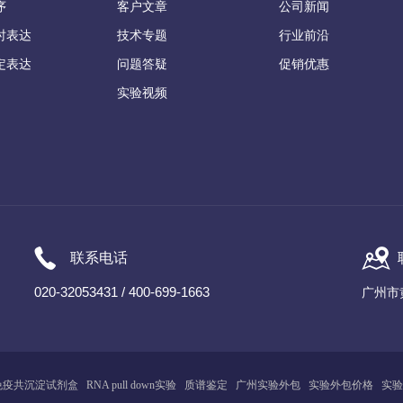
序
客户文章
公司新闻
时表达
技术专题
行业前沿
定表达
问题答疑
促销优惠
实验视频
联系电话
020-32053431 / 400-699-1663
广州市
免疫共沉淀试剂盒
RNA pull down实验
质谱鉴定
广州
实
验
外包
实验外包价格
实验