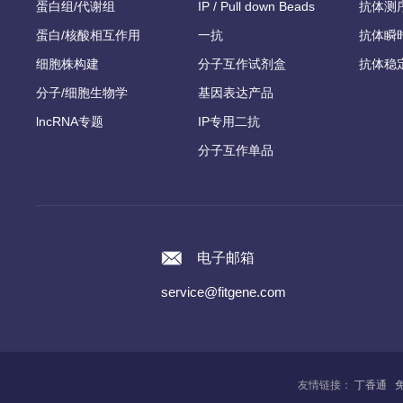
蛋白组/代谢组
IP / Pull down Beads
抗体测
蛋白/核酸相互作用
一抗
抗体瞬
细胞株构建
分子互作试剂盒
抗体稳
分子/细胞生物学
基因表达产品
lncRNA专题
IP专用二抗
分子互作单品
电子邮箱
service@fitgene.com
友情链接：
丁香通