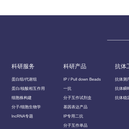
科研服务
科研产品
抗体
蛋白组/代谢组
IP / Pull down Beads
抗体测
蛋白/核酸相互作用
一抗
抗体瞬
细胞株构建
分子互作试剂盒
抗体稳
分子/细胞生物学
基因表达产品
lncRNA专题
IP专用二抗
分子互作单品