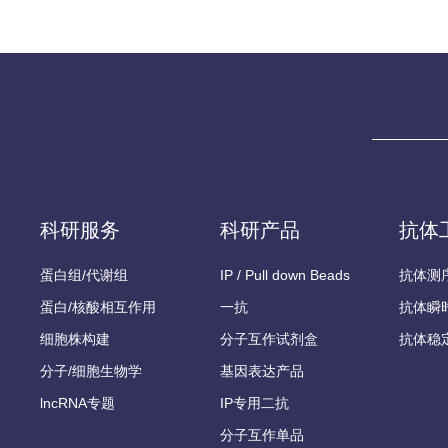
科研服务
科研产品
抗体
蛋白组/代谢组
IP / Pull down Beads
抗体测
蛋白/核酸相互作用
一抗
抗体瞬
细胞株构建
分子互作试剂盒
抗体稳
分子/细胞生物学
基因表达产品
lncRNA专题
IP专用二抗
分子互作单品