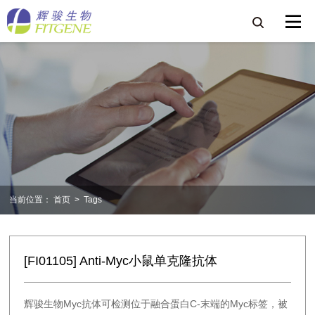
当前位置：
首页
>
Tags
[FI01105] Anti-Myc小鼠单克隆抗体
辉骏生物Myc抗体可检测位于融合蛋白C-末端的Myc标签，被