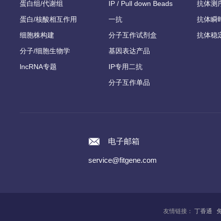
蛋白组/代谢组
IP / Pull down Beads
抗体测
蛋白/核酸相互作用
一抗
抗体瞬
细胞株构建
分子互作试剂盒
抗体稳
分子/细胞生物学
基因表达产品
lncRNA专题
IP专用二抗
分子互作单品
电子邮箱
service@fitgene.com
友情链接：
丁香通