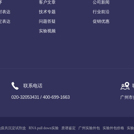
序
客户文章
公司新闻
时表达
技术专题
行业前沿
定表达
问题答疑
促销优惠
实验视频
联系电话
020-32053431 / 400-699-1663
广州市
免疫共沉淀试剂盒
RNA pull down实验
质谱鉴定
广州
实
验
外包
实验外包价格
实验