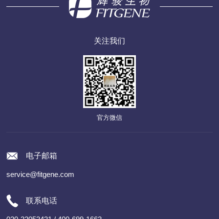
关注我们
官方微信
电子邮箱
service@fitgene.com
联系电话