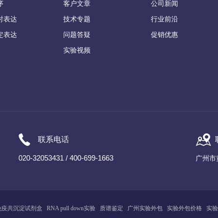
序
客户文章
公司新闻
时表达
技术专题
行业前沿
定表达
问题答疑
促销优惠
实验视频
联系电话
020-32053431 / 400-699-1663
广州市
免疫共沉淀试剂盒
RNA pull down实验
质谱鉴定
广州
实
验
外包
实验外包价格
实验