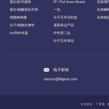
蛋白组/代谢组
IP / Pull down Beads
抗体测
蛋白/核酸相互作用
一抗
抗体瞬
细胞株构建
分子互作试剂盒
抗体稳
分子/细胞生物学
基因表达产品
lncRNA专题
IP专用二抗
分子互作单品
电子邮箱
service@fitgene.com
友情链接：
丁香通