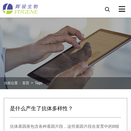
当前位置：
首页
>
Tags
是什么产生了抗体多样性？
抗体基因座包含各种基因片段，这些基因片段在发育中的B细