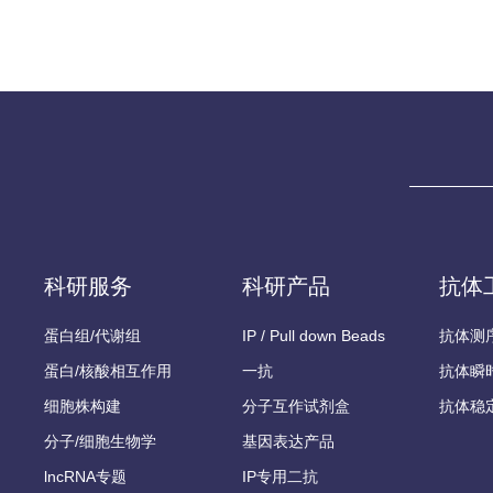
科研服务
科研产品
抗体
蛋白组/代谢组
IP / Pull down Beads
抗体测
蛋白/核酸相互作用
一抗
抗体瞬
细胞株构建
分子互作试剂盒
抗体稳
分子/细胞生物学
基因表达产品
lncRNA专题
IP专用二抗