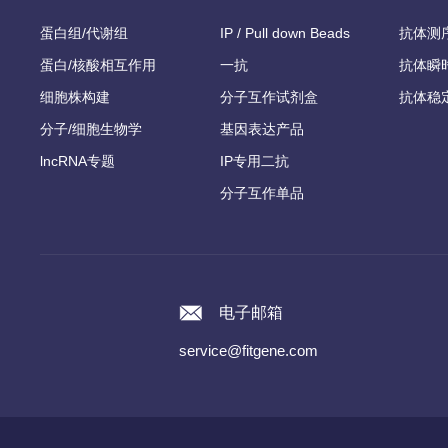
蛋白组/代谢组
IP / Pull down Beads
抗体测
蛋白/核酸相互作用
一抗
抗体瞬
细胞株构建
分子互作试剂盒
抗体稳
分子/细胞生物学
基因表达产品
lncRNA专题
IP专用二抗
分子互作单品
电子邮箱
service@fitgene.com