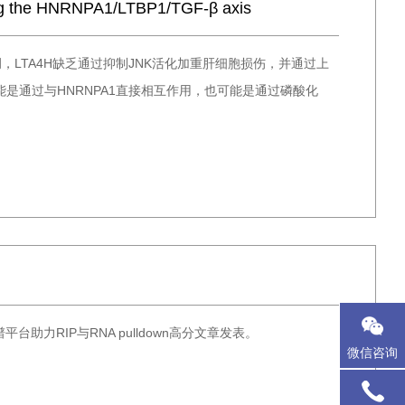
ting the HNRNPA1/LTBP1/TGF-β axis
调，LTA4H缺乏通过抑制JNK活化加重肝细胞损伤，并通过上
，可能是通过与HNRNPA1直接相互作用，也可能是通过磷酸化
台助力RIP与RNA pulldown高分文章发表。
微信咨询