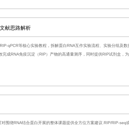
I文献思路解析
q、RIP-qPCR等核心实验教程，拆解蛋白RNA互作实验流程、实验分组
效完成RNA免疫沉淀（RIP）产物的高通量测序，同时提供RIP试剂盒
低 周期短,可对围绕RNA结合蛋白开展的整体课题提供全方位方案建议.RIP/RIP