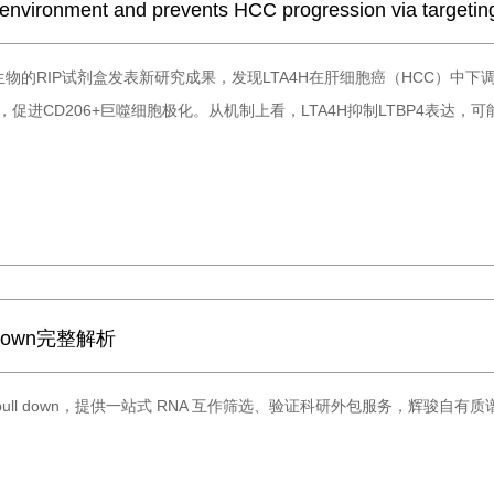
roenvironment and prevents HCC progression via targe
物的RIP试剂盒发表新研究成果，发现LTA4H在肝细胞癌（HCC）中下
化，促进CD206+巨噬细胞极化。从机制上看，LTA4H抑制LTBP4表达
down完整解析
ll down，提供一站式 RNA 互作筛选、验证科研外包服务，辉骏自有质谱平