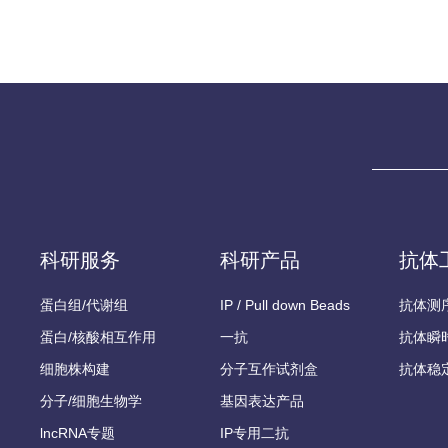
科研服务
科研产品
抗体
蛋白组/代谢组
IP / Pull down Beads
抗体测
蛋白/核酸相互作用
一抗
抗体瞬
细胞株构建
分子互作试剂盒
抗体稳
分子/细胞生物学
基因表达产品
lncRNA专题
IP专用二抗