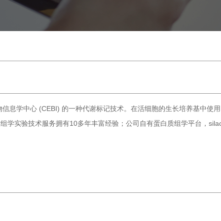
生物信息学中心 (CEBI) 的一种代谢标记技术。在活细胞的生长培养基
质组学实验技术服务拥有10多年丰富经验；公司自有蛋白质组学平台，si