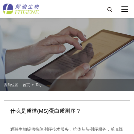
当前位置：
首页
>
Tags
什么是质谱(MS)蛋白质测序？
辉骏生物提供抗体测序技术服务，抗体从头测序服务，单克隆