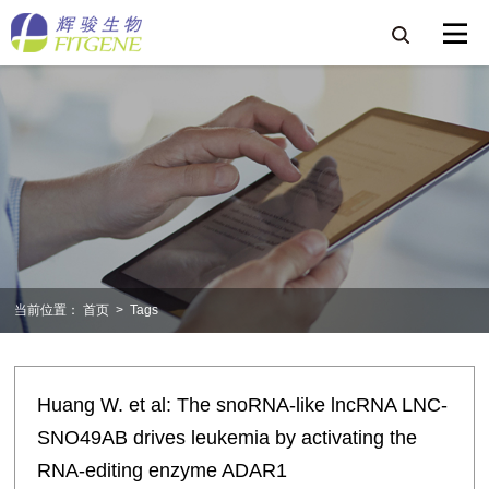
当前位置：
首页
>
Tags
Huang W. et al: The snoRNA-like lncRNA LNC-
SNO49AB drives leukemia by activating the
RNA-editing enzyme ADAR1