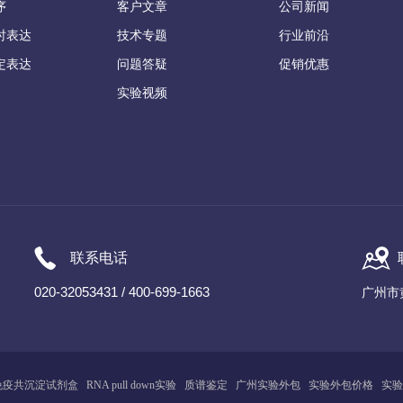
序
客户文章
公司新闻
时表达
技术专题
行业前沿
定表达
问题答疑
促销优惠
实验视频
联系电话
020-32053431 / 400-699-1663
广州市
免疫共沉淀试剂盒
RNA pull down实验
质谱鉴定
广州
实
验
外包
实验外包价格
实验