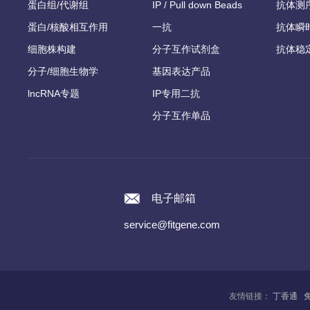
蛋白组/代谢组
IP / Pull down Beads
抗体测
蛋白/核酸相互作用
一抗
抗体瞬
细胞株构建
分子互作试剂盒
抗体稳
分子/细胞生物学
基因表达产品
lncRNA专题
IP专用二抗
分子互作单品
电子邮箱
service@fitgene.com
友情链接：
丁香通