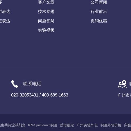
序
客户文章
公司新闻
时表达
技术专题
行业前沿
定表达
问题答疑
促销优惠
实验视频
联系电话
020-32053431 / 400-699-1663
广州市
免疫共沉淀试剂盒
RNA pull down实验
质谱鉴定
广州
实
验
外包
实验外包价格
实验