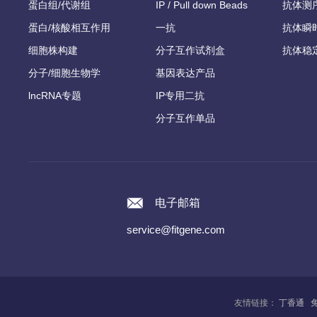
蛋白组/代谢组
IP / Pull down Beads
抗体测
蛋白/核酸相互作用
一抗
抗体瞬
细胞株构建
分子互作试剂盒
抗体稳
分子/细胞生物学
基因表达产品
lncRNA专题
IP专用二抗
分子互作单品
电子邮箱
service@fitgene.com
友情链接：
丁香通