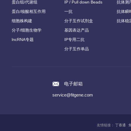
蛋白组/代谢组
IP / Pull down Beads
抗体测
蛋白/核酸相互作用
一抗
抗体瞬
细胞株构建
分子互作试剂盒
抗体稳
分子/细胞生物学
基因表达产品
lncRNA专题
IP专用二抗
分子互作单品
电子邮箱
service@fitgene.com
友情链接：
丁香通