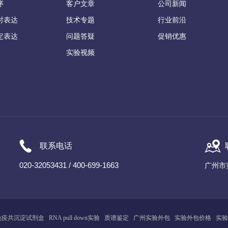
序
客户文章
公司新闻
时表达
技术专题
行业前沿
定表达
问题答疑
促销优惠
实验视频
联系电话
020-32053431 / 400-699-1663
广州市
免疫共沉淀试剂盒
RNA pull down实验
质谱鉴定
广州
实
验
外包
实验外包价格
实验