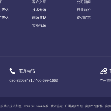
序
客户文章
公司新闻
时表达
技术专题
行业前沿
定表达
问题答疑
促销优惠
实验视频
联系电话
020-32053431 / 400-699-1663
广州市
免疫共沉淀试剂盒
RNA pull down实验
质谱鉴定
广州
实
验
外包
实验外包价格
实验