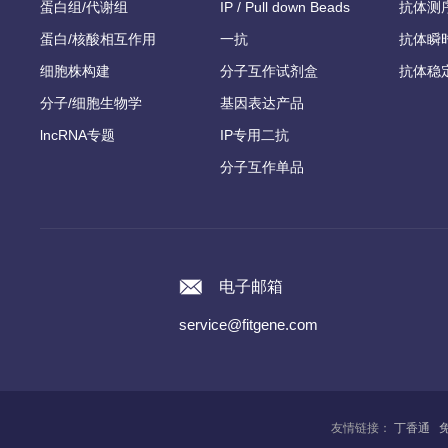
蛋白组/代谢组
IP / Pull down Beads
抗体测
蛋白/核酸相互作用
一抗
抗体瞬
细胞株构建
分子互作试剂盒
抗体稳
分子/细胞生物学
基因表达产品
lncRNA专题
IP专用二抗
分子互作单品
电子邮箱
service@fitgene.com
友情链接：
丁香通