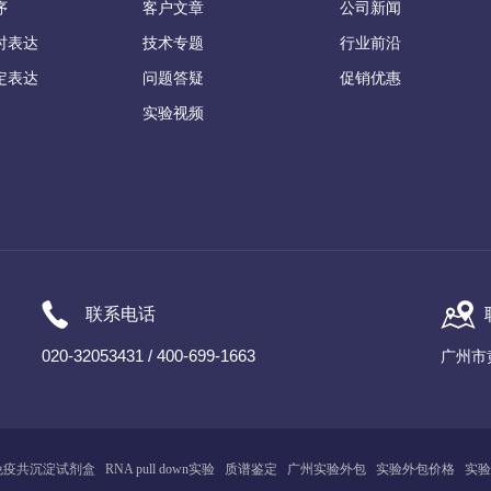
序
客户文章
公司新闻
时表达
技术专题
行业前沿
定表达
问题答疑
促销优惠
实验视频
联系电话
020-32053431 / 400-699-1663
广州市
免疫共沉淀试剂盒
RNA pull down实验
质谱鉴定
广州
实
验
外包
实验外包价格
实验