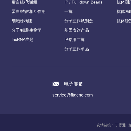
蛋白组/代谢组
IP / Pull down Beads
抗体测
蛋白/核酸相互作用
一抗
抗体瞬
细胞株构建
分子互作试剂盒
抗体稳
分子/细胞生物学
基因表达产品
lncRNA专题
IP专用二抗
分子互作单品
电子邮箱
service@fitgene.com
友情链接：
丁香通