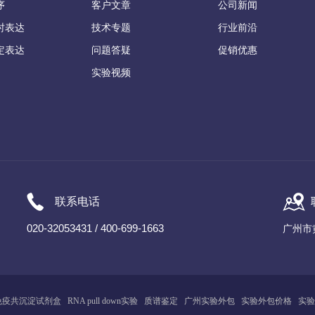
序
客户文章
公司新闻
时表达
技术专题
行业前沿
定表达
问题答疑
促销优惠
实验视频
联系电话
020-32053431 / 400-699-1663
广州市
免疫共沉淀试剂盒
RNA pull down实验
质谱鉴定
广州
实
验
外包
实验外包价格
实验