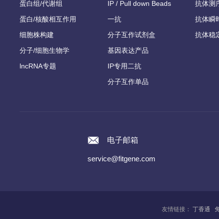
蛋白组/代谢组
IP / Pull down Beads
抗体测
蛋白/核酸相互作用
一抗
抗体瞬
细胞株构建
分子互作试剂盒
抗体稳
分子/细胞生物学
基因表达产品
lncRNA专题
IP专用二抗
分子互作单品
电子邮箱
service@fitgene.com
友情链接：
丁香通