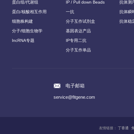
蛋白组/代谢组
IP / Pull down Beads
抗体测
蛋白/核酸相互作用
一抗
抗体瞬
细胞株构建
分子互作试剂盒
抗体稳
分子/细胞生物学
基因表达产品
lncRNA专题
IP专用二抗
分子互作单品
电子邮箱
service@fitgene.com
友情链接：
丁香通