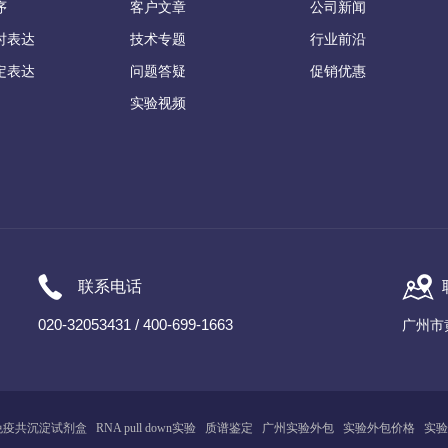
序
客户文章
公司新闻
时表达
技术专题
行业前沿
定表达
问题答疑
促销优惠
实验视频
联系电话
020-32053431 / 400-699-1663
广州市
免疫共沉淀试剂盒
RNA pull down实验
质谱鉴定
广州
实
验
外包
实验外包价格
实验