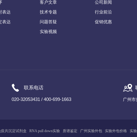
序
客户文章
公司新闻
时表达
技术专题
行业前沿
定表达
问题答疑
促销优惠
实验视频
联系电话
020-32053431 / 400-699-1663
广州市
免疫共沉淀试剂盒
RNA pull down实验
质谱鉴定
广州
实
验
外包
实验外包价格
实验