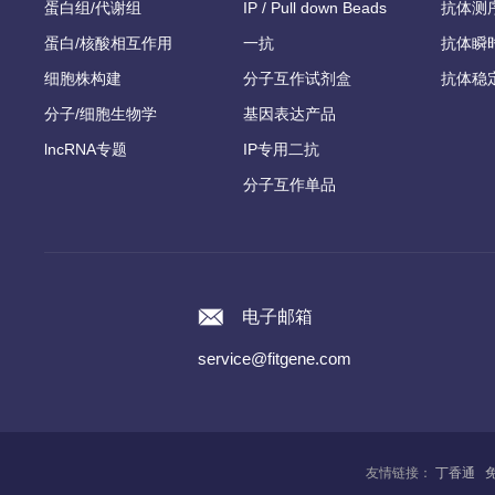
蛋白组/代谢组
IP / Pull down Beads
抗体测
蛋白/核酸相互作用
一抗
抗体瞬
细胞株构建
分子互作试剂盒
抗体稳
分子/细胞生物学
基因表达产品
lncRNA专题
IP专用二抗
分子互作单品
电子邮箱
service@fitgene.com
友情链接：
丁香通