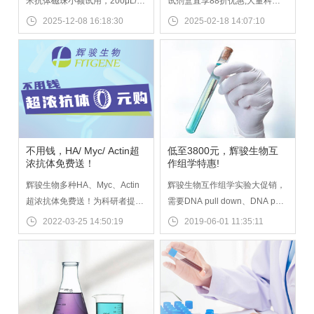
米抗体磁珠小额试用，200μL/管
试剂盒直享88折优惠,大量科研
仅360元，晒单返现50元!专为
者使用辉骏试剂盒可获得理想实
2025-12-08 16:18:30
2025-02-18 14:07:10
CoIP（免疫共沉淀）、IP（免疫
验效果及实验数据,协助众多客户
沉淀）实验打造的纳米抗体磁
发表文献,辉骏生物分子互作试剂
珠，彻底规避传统抗体磁珠的轻
盒操作简便,强亲和力,品质好,实
重链干扰，实验背景更清晰、结
验结果稳定!现有
果更精准！无轻重链污染,亲和力
RNA/DNA/GSTpulldown试剂
强,结合量高,辉骏纳米抗体磁珠
盒、ChainFree® Flag-tag Co-
可高效完成 CoIP/IP 实验，实验
IP试剂盒等优惠活动
周期短，同时适配蛋白纯化等多
不用钱，HA/ Myc/ Actin超
低至3800元，辉骏生物互
科研场景.可申领 Flag 磁珠、HA
浓抗体免费送！
作组学特惠!
磁珠、V5磁珠、GFP磁珠、RFP
辉骏生物多种HA、Myc、Actin
辉骏生物互作组学实验大促销，
磁珠等热门型号，满足不同实验
超浓抗体免费送！为科研者提供
需要DNA pull down、DNA pull
需求
Flag、HA、Myc、His、V5、
down MS、GST pull down、
2022-03-25 14:50:19
2019-06-01 11:35:11
GAPDH、Actin、Tubulin等多种
GST pull down MS实验的小伙
抗体。辉骏10年专注抗体测序、
伴赶紧联系我们吧！！！
抗体表达服务，蛋白质测序、抗
体解析、蛋白解析等，我们已建
成完善的抗体蛋白测序和重组抗