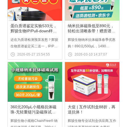
蛋白质谱鉴定实验533元，
纳米抗体磁珠低至890元，
辉骏生物IP/Pull-down样本
轻松出清晰条带！赠质谱检
买二送一
测+200元京东卡！
还在为质谱检测预算发愁？辉骏
辉骏生物纳米抗体磁珠春季优惠
生物质谱鉴定买二送一，IP/Pull-
购！890元/500μL，1490
down结合蛋白质谱鉴定样本仅
元/1ml。 送质谱检测+200元京
2026-05-27 15:54:55
2026-03-10 14:37:07
需533元。实验数据可直接用于
东卡,多买多送。辉骏磁珠无抗体
期刊投稿，辉骏15年技术经验，
重轻链干扰，特异性强，适配
数据真实可靠，已助力多篇高影
IP/CoIP实验，纳米磁珠现货速
响因子IF>30+文章发表。
发，助力科研高效省钱！
360元200μL小规格抗体磁
大促 | 互作试剂盒88折，再
珠-无轻重链污染磁珠试用-
送抗体！
低价高效
辉骏生物小规格ChainFree® 纳
辉骏生物专业试剂盒供应商,互作