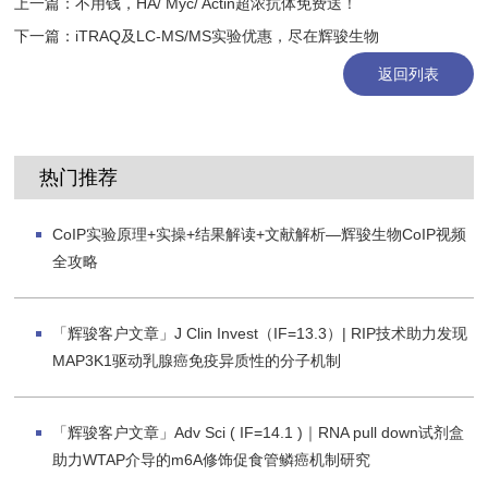
上一篇：
不用钱，HA/ Myc/ Actin超浓抗体免费送！
下一篇：
iTRAQ及LC-MS/MS实验优惠，尽在辉骏生物
返回列表
热门推荐
CoIP实验原理+实操+结果解读+文献解析—辉骏生物CoIP视频
全攻略
「辉骏客户文章」J Clin Invest（IF=13.3）| RIP技术助力发现
MAP3K1驱动乳腺癌免疫异质性的分子机制
「辉骏客户文章」Adv Sci ( IF=14.1 )｜RNA pull down试剂盒
助力WTAP介导的m6A修饰促食管鳞癌机制研究