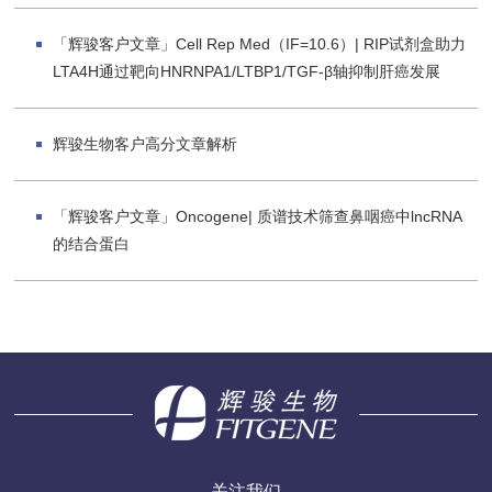
「辉骏客户文章」Cell Rep Med（IF=10.6）| RIP试剂盒助力
LTA4H通过靶向HNRNPA1/LTBP1/TGF-β轴抑制肝癌发展
辉骏生物客户高分文章解析
「辉骏客户文章」Oncogene| 质谱技术筛查鼻咽癌中lncRNA
的结合蛋白
关注我们