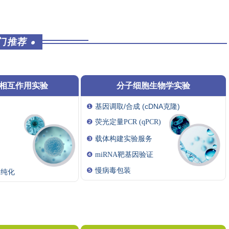
门推荐
●
酸相互作用实验
分子细胞生物学实验
❶
基因调取/合成 (cDNA克隆)
❷
荧光定量PCR (qPCR)
❸
载体构建实验服务
❹
miRNA靶基因验证
淀
❺
慢病毒包装
和纯化