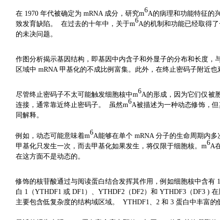
6
在 1970 年代被确定为 mRNA 成分，研究m
A的病理和功能特征的
6
致发育缺陷。 在过去的十年中，关于m
A的机制和功能已经取得了
的未决问题。
作图分析揭示基因结构，即基因中内含子和外显子的分布和长度，与
区域中 mRNA 甲基化的不成比例富集。此外，在终止密码子附近也
6
尽管终止密码子不太可能触发细胞核中m
A的形成，因为它们仅被胞
6
连接，通常靠近终止密码子。 虽然m
A被描述为一种动态修饰，但
同解释。
6
例如，动态可能意味着m
A能够在单个 mRNA 分子的生命周期
6
甲基化只发生一次，而去甲基化如果发生，将仅限于细胞核。m
A
在这方面不是动态的。
修饰的核苷酸通过与阅读蛋白结合发挥其作用，例如细胞核中含有 1 的 Y
白 1（YTHDF1 或 DF1）、YTHDF2（DF2）和 YTHDF3（DF
主要包含低复杂度的结构域区域。 YTHDF1、2 和 3 蛋白中