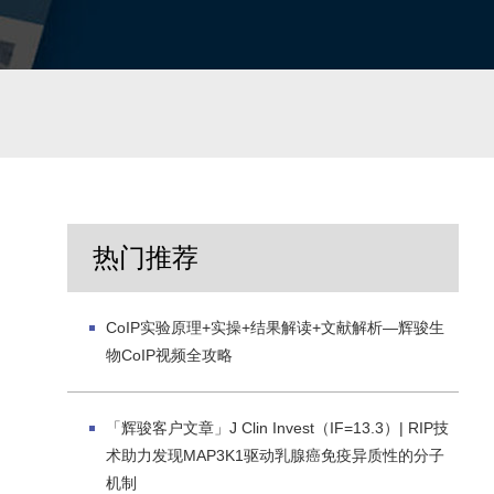
热门推荐
CoIP实验原理+实操+结果解读+文献解析—辉骏生
物CoIP视频全攻略
「辉骏客户文章」J Clin Invest（IF=13.3）| RIP技
术助力发现MAP3K1驱动乳腺癌免疫异质性的分子
机制