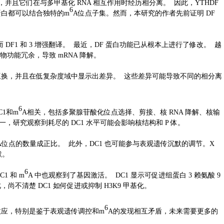
，并且它们在与多甲基化 RNA 相互作用时经历相分离。 因此，YTHDF
6
蛋白都可以结合独特的m
A位点子集。然而，本研究的作者先前证明 DF
降解，而 DF1 和 3 增强翻译。 最近，DF 蛋白功能已从根本上进行了修改。 越
同源物功能冗余，导致 mRNA 降解。
可互换，并且在低复杂度域中显示出差异。 这些差异可能导致不同的相分离
6
C1和m
A相关，包括多聚腺苷酸化位点选择、剪接、核 RNA 降解、核输
标之一，研究观察到耗尽的 DC1 水平可能会影响核结构和 P 体。
A位点的数量成正比。 此外，DC1 也可能参与表观遗传沉默的调节。X
默。
6
1 和 m
A 中也观察到了基因激活。 DC1 显示可促进组蛋白 3 赖氨酸 9
尚不清楚 DC1 如何促进或抑制 H3K9 甲基化。
6
效应，特别是鉴于表观遗传调控和m
A的发现相互矛盾，未来需要更多的