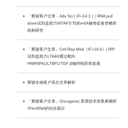
「辉骏客户文章」Adv Sci ( IF=14.1 )｜RNA pull
down试剂盒助力WTAP介导的m6A修饰促食管鳞癌
机制研究
「辉骏客户文章」Cell Rep Med（IF=10.6）| RIP
试剂盒助力LTA4H通过靶向
HNRNPA1/LTBP1/TGF-β轴抑制肝癌发展
辉骏生物客户高分文章解析
「辉骏客户文章」Oncogene| 质谱技术筛查鼻咽癌
中lncRNA的结合蛋白