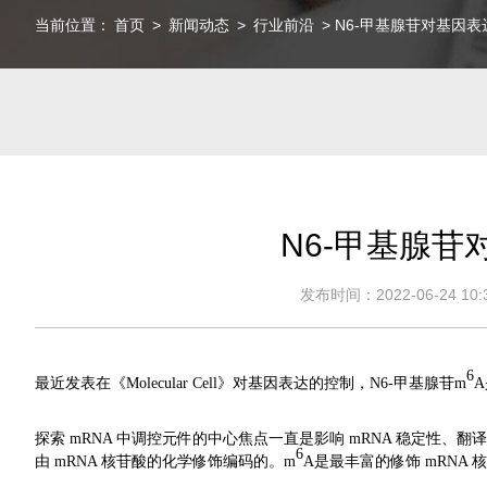
当前位置：
首页
>
新闻动态
>
行业前沿
> N6-甲基腺苷对基因
N6-甲基腺
发布时间：2022-06-24 10:3
6
最近发表在《Molecular Cell》对基因表达的控制，N6-甲基腺苷m
A
探索 mRNA 中调控元件的中心焦点一直是影响 mRNA 稳定性、翻译
6
由 mRNA 核苷酸的化学修饰编码的。m
A是最丰富的修饰 mRNA 核苷