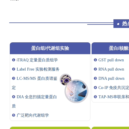
热
●
蛋白组/代谢组实验
蛋白/核
❶
i
❶
TRAQ 定量
蛋白质组学
GST pull down
❷
Label Free 实验检测服务
❷
RNA pull down
❸
LC-MS/MS 蛋白质谱鉴
❸
DNA pull down
定
❹
Co-IP 免疫共沉
❹
DIA 全息扫描定量蛋白
❺
TAP-MS串联亲
质
❺
广泛靶向代谢组学