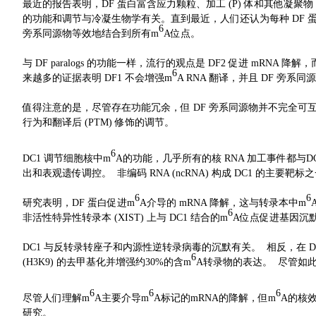
最近的报告表明，DF 蛋白富含应力颗粒、加工 (P) 体和其他凝聚物
的功能和调节与冷凝生物学有关。直到最近，人们还认为每种 DF 
6
旁系同源物等效地结合到所有m
A位点。
与 DF paralogs 的功能一样，流行的观点是 DF2 促进 mRNA 
6
来越多的证据表明 DF1 不会增强m
A RNA 翻译，并且 DF 旁系
值得注意的是，尽管存在功能冗余，但 DF 旁系同源物并不完全
行为和翻译后 (PTM) 修饰的调节。
6
DC1 调节细胞核中m
A的功能，几乎所有的核 RNA 加工事件都与D
出和表观遗传调控。 非编码 RNA (ncRNA) 构成 DC1 的主要靶
6
6
研究表明，DF 蛋白促进m
A介导的 mRNA 降解，这与转录本中m
6
非活性特异性转录本 (XIST) 上与 DC1 结合的m
A位点促进基因沉
DC1 与反转录转座子和内源性逆转录病毒的沉默有关。 相反，在 DC
6
(H3K9) 的去甲基化并增强约30%的含m
A转录物的表达。 尽管如此，
6
6
6
尽管人们理解m
A主要介导m
A标记的mRNA的降解，但m
A的核
研究。