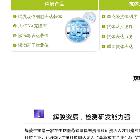
科研产品
抗体
❶
哺乳动物细胞表达载体
❶
单克隆抗体测序
❷
人cDNA克隆库
❷
抗体从头测序
❸
慢病毒表达载体
❸
抗体表达服务
❹
慢病毒干扰载体
❹
重组抗体表达
辉