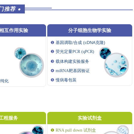
门推荐
●
酸相互作用实验
分子细胞生物学实验
❶
基因调取/合成 (cDNA克隆)
❷
荧光定量PCR (qPCR)
❸
载体构建实验服务
❹
miRNA靶基因验证
淀
❺
慢病毒包装
和纯化
工程服务
实验试剂盒
❶
RNA pull down 试剂盒