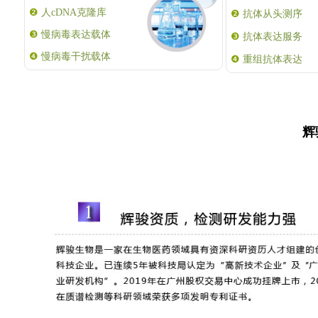
❷
人cDNA克隆库
❷
抗体从头测序
❸
慢病毒表达载体
❸
抗体表达服务
❹
慢病毒干扰载体
❹
重组抗体表达
辉