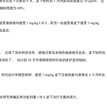
x ）发生在皮下注射后 6 天，皮下给药后 1 天内血清浓度超过 10 μg/ml。 总
生物利用度为 69%。
者静脉内接受 1 mg/kg L9LS，而另一名接受者皮下接受 5 mg/kg
生虫血症。
用。 记录了良好的安全性，静脉注射后未报告输液相关反应。皮下给药也
就消失了。 估计的 56 天半衰期表明对疟疾的保护是持续的。
，药代动力学模型表明，接受 5 mg/kg 皮下注射的参与者将在 6 个月时在
步研究来确定单次低剂量 L9LS 皮下治疗方案的潜力。