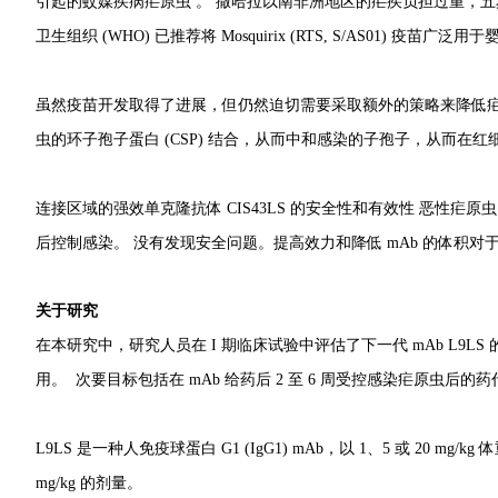
引起的蚊媒疾病疟原虫 。 撒哈拉以南非洲地区的疟疾负担过重，五
卫生组织 (WHO) 已推荐将 Mosquirix (RTS, S/AS01) 
虽然疫苗开发取得了进展，但仍然迫切需要采取额外的策略来降低疟疾
虫的环子孢子蛋白 (CSP) 结合，从而中和感染的子孢子，从而在红细
连接区域的强效单克隆抗体 CIS43LS 的安全性和有效性 恶性疟原虫
后控制感染。 没有发现安全问题。提高效力和降低 mAb 的体积
关于研究
在本研究中，研究人员在 I 期临床试验中评估了下一代 mAb L9L
用。 次要目标包括在 mAb 给药后 2 至 6 周受控感染疟原虫后
L9LS 是一种人免疫球蛋白 G1 (IgG1) mAb，以 1、5 或 20
mg/kg 的剂量。