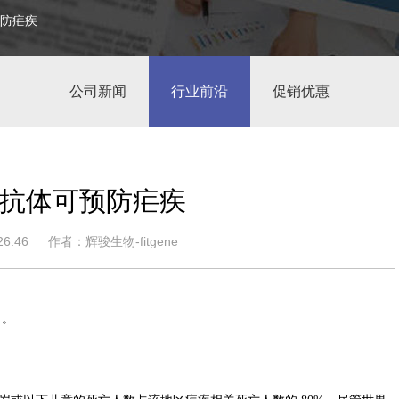
预防疟疾
公司新闻
行业前沿
促销优惠
抗体可预防疟疾
6:46
作者：辉骏生物-fitgene
 。