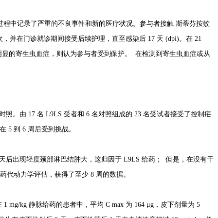
试验过程中记录了严重的不良事件和新的医疗状况。参与者接触 斯蒂芬按蚊
在门诊就诊期间接受后续护理，直至感染后 17 天 (dpi)。在 21
有明显的寄生虫血症，则认为参与者受到保护。 在检测到寄生虫血症或从
对照。由 17 名 L9LS 受者和 6 名对照组成的 23 名受试者接受了控制疟
在 5 到 6 周后受到挑战。
 天后出现轻度颈部淋巴结肿大，这归因于 L9LS 给药； 但是，在没有干
了药代动力学评估，获得了至少 8 周的数据。
 在 1 mg/kg 静脉给药的患者中，平均 C max 为 164 μg，皮下剂量为 5