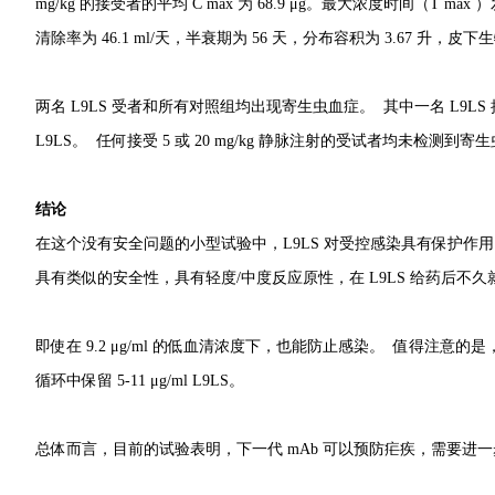
mg/kg 的接受者的平均 C max 为 68.9 μg。最大浓度时间（T ma
清除率为 46.1 ml/天，半衰期为 56 天，分布容积为 3.67 升，皮下
两名 L9LS 受者和所有对照组均出现寄生虫血症。 其中一名 L9LS 接受
L9LS。 任何接受 5 或 20 mg/kg 静脉注射的受试者均未检测到寄
结论
在这个没有安全问题的小型试验中，L9LS 对受控感染具有保护作
具有类似的安全性，具有轻度/中度反应原性，在 L9LS 给药后不久
即使在 9.2 μg/ml 的低血清浓度下，也能防止感染。 值得注意的是
循环中保留 5-11 μg/ml L9LS。
总体而言，目前的试验表明，下一代 mAb 可以预防疟疾，需要进一