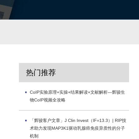
热门推荐
CoIP实验原理+实操+结果解读+文献解析—辉骏生
物CoIP视频全攻略
「辉骏客户文章」J Clin Invest（IF=13.3）| RIP技
术助力发现MAP3K1驱动乳腺癌免疫异质性的分子
机制