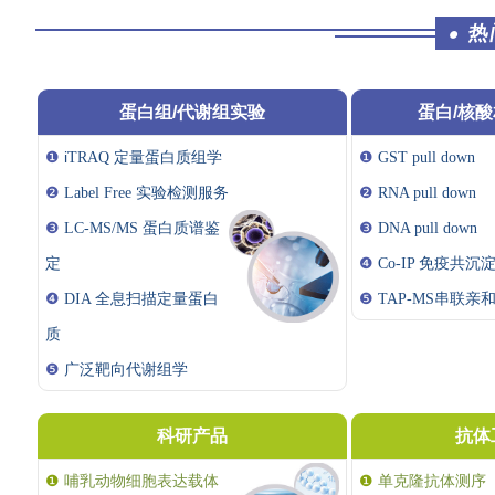
热
●
蛋白组/代谢组实验
蛋白/核
❶
i
❶
TRAQ 定量
蛋白质组学
GST pull down
❷
Label Free 实验检测服务
❷
RNA pull down
❸
LC-MS/MS 蛋白质谱鉴
❸
DNA pull down
定
❹
Co-IP 免疫共沉
❹
DIA 全息扫描定量蛋白
❺
TAP-MS串联亲
质
❺
广泛靶向代谢组学
科研产品
抗体
❶
哺乳动物细胞表达载体
❶
单克隆抗体测序