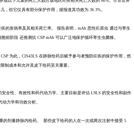
岁或以下儿童的死亡人数占该地区疟疾相关死亡人数的 80%。
尽管世界
疫苗广泛用于婴儿，但它仅具有部分保护作用，据报道其
功效为
36.3%。
的发病率及其相关死亡率。 报告表明，mAb 恶性疟原虫 通过与寄生
胞前阶段 还推测抗 CSP mAb 可以广泛地保护循环寄生虫菌株。
 CSP 为此，CIS43LS 在静脉给药后赋予参与者预防疟疾的保护作用，然
对于限制成本和允许其皮下给药至关重要。
S 的安全性、有效性和药代动力学。主要目标是评估 L9LS 的安全性和副作
的药代动力学和功效分析。
 mg/kg 体重的剂量静脉内给药。 那些皮下给药的人在一次或两次注射中接受 5