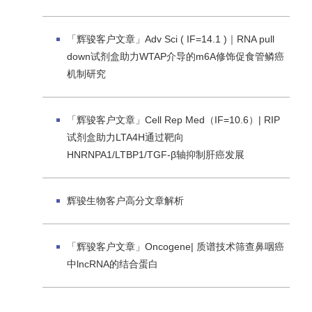
「辉骏客户文章」Adv Sci ( IF=14.1 )｜RNA pull
down试剂盒助力WTAP介导的m6A修饰促食管鳞癌
机制研究
「辉骏客户文章」Cell Rep Med（IF=10.6）| RIP
试剂盒助力LTA4H通过靶向
HNRNPA1/LTBP1/TGF-β轴抑制肝癌发展
辉骏生物客户高分文章解析
「辉骏客户文章」Oncogene| 质谱技术筛查鼻咽癌
中lncRNA的结合蛋白