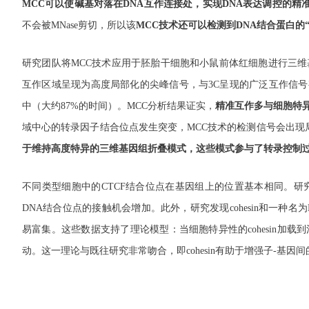
MCC可以使碱基对落在DNA互作连接处，实现DNA表达调控的
不会被MNase剪切，所以该
MCC技术还可以检测到DNA结合蛋白的“
研究团队将MCC技术应用于胚胎干细胞和小鼠前体红细胞进行三维
互作区域呈现为高度局部化的尖峰信号，与3C呈现的广泛互作信号
中（大约87%的时间）。MCC分析结果证实，
精准互作多与细胞特
域中心的转录因子结合位点发生突变，MCC技术的检测信号会出现
于维持高度特异的三维基因组折叠模式，这些模式参与了转录控制
不同类型细胞中的CTCF结合位点在基因组上的位置基本相同。研
DNA结合位点的接触机会增加。此外，研究发现cohesin和一种名为N
易富集。这些数据支持了理论模型：当细胞特异性的cohesin加载
动。这一理论与既往研究非常吻合，即cohesin有助于增强子-基因