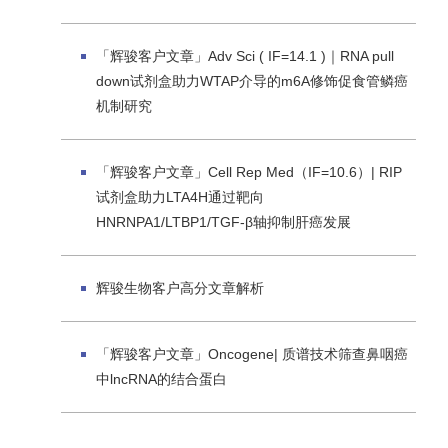
「辉骏客户文章」Adv Sci ( IF=14.1 )｜RNA pull
down试剂盒助力WTAP介导的m6A修饰促食管鳞癌
机制研究
「辉骏客户文章」Cell Rep Med（IF=10.6）| RIP
试剂盒助力LTA4H通过靶向
HNRNPA1/LTBP1/TGF-β轴抑制肝癌发展
辉骏生物客户高分文章解析
「辉骏客户文章」Oncogene| 质谱技术筛查鼻咽癌
中lncRNA的结合蛋白