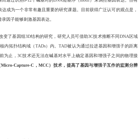
通过识别6-12个碱基对的DNA短基序（motif）来调控基因表达。但有
表达成为一个非常有趣且重要的研究课题。目前获得广泛认可的观点是，
转录因子能够刺激基因表达。
ure）技术彻底改变了基因组3D结构的研究，研究人员可借助3C技术推断不同DNA区域
核内拓扑结构域（TADs）内。TAD被认为通过拉进基因和增强子的距离
前为止，3C技术还无法在碱基对水平上确定基因和增强子之间的物理接
icro-Capture-C，MCC）技术，提高了基因与增强子互作的监测分辨