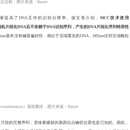
挤压过程，图片来源：
Nature
著提高了DNA互作的识别分辨率。据文章介绍，
MCC技术使用
剪刀，可实现随机片段化DNA且不依赖于DNA识别序列，产生的DNA片段比序列特异性
ase基本没有碱基偏好性，相比于压缩紧实的DNA，MNase仅对压缩略松
h recombination）基因重排，图片来源：
Nature
确定片段的完整序列，意味着捕获的基因位点确切位置也是已知的。因此，