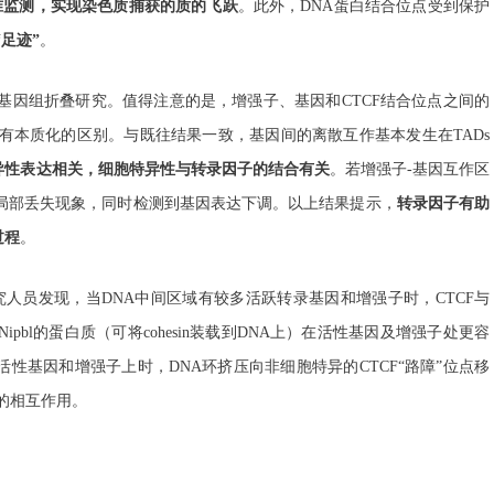
精准监测，实现染色质捕获的质的飞跃
。此外，DNA蛋白结合位点受到保护
足迹”
。
基因组折叠研究。值得注意的是，增强子、基因和CTCF结合位点之间的
有本质化的区别。与既往结果一致，基因间的离散互作基本发生在TADs
异性表达相关，细胞特异性与转录因子的结合有关
。若增强子-基因互作区
局部丢失现象，同时检测到基因表达下调。以上结果提示，
转录因子有助
过程
。
究人员发现，当DNA中间区域有较多活跃转录基因和增强子时，CTCF与
ipbl的蛋白质（可将cohesin装载到DNA上）在活性基因及增强子处更容
到活性基因和增强子上时，DNA环挤压向非细胞特异的CTCF“路障”位点移
间的相互作用。