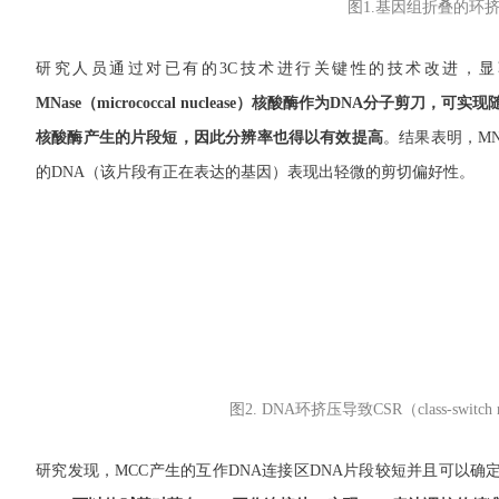
图1.基因组折叠的环
研究人员通过对已有的3C技术进行关键性的技术改进，显
MNase（micrococcal nuclease）核酸酶作为DNA分子
核酸酶产生的片段短，因此分辨率也得以有效提高
。结果表明，MN
的DNA（该片段有正在表达的基因）表现出轻微的剪切偏好性。
图2. DNA环挤压导致CSR（class-switc
研究发现，MCC产生的互作DNA连接区DNA片段较短并且可以