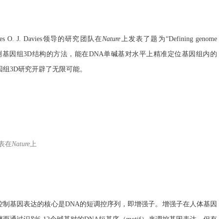
O. J. Davies领导的研究团队在
Nature
上发表了题为“Defining genome
。研究团队开发了一种监测基因组3D结构的方法，能在DNA单碱基对水平上精准定位基因组内的
组3D研究开辟了无限可能。
表在
Nature
上
控制基因表达的核心是DNA的短调控序列，即增强子。增强子在人体基因