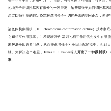
组中非常丰富，多达81万个。增强子与转录因子相结合，转录因子继而
的增强子距调控基因有很长的一段距离，这些增强子如何调控基因
通过DNA折叠的特定模式拉进增强子和调控基因的空间距离，使得
染色体构象捕获（3C，chromosome conformation capt
之间相互作用频率，并发现增强子-基因的相互作用优先发生在细胞
来解决基因边界问题，从而提高增强子和基因匹配的概率。但到目
触。为解决这个难题，James O. J. Davies等人
开发了一种微捕获C（M
率
。