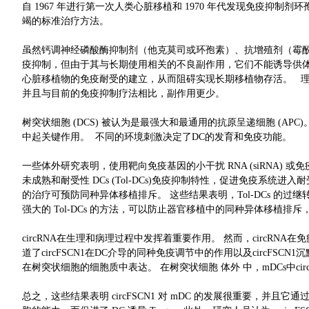
自 1967 年进行第一次人类心脏移植和 1970 年代发现免疫抑
竭的标准治疗方法。
虽然钙调神经磷酸酶抑制剂（他克莫司或环孢素）、抗增殖剂（霉
疫抑制，但由于其与长期使用相关的不良副作用，它们不能诱导供体
心脏移植物的免疫耐受的建立，从而阻碍实现长期移植物存活。 
并且与目前的免疫抑制疗法相比，副作用更少。
树突状细胞 (DCS) 被认为是最强大和最通用的抗原呈递细胞 (A
中起关键作用。 不同的环境刺激决定了DC的发育和免疫功能。
一些体外研究表明，使用靶向免疫基因的小干扰 RNA (siRNA) 或
未成熟和耐受性 DCs (Tol-DCs)免疫抑制特性，促进免疫系统进
的治疗可预防同种异体移植排斥。 这些结果表明，Tol-DCs 的
强大的 Tol-DCs 的方法，可以防止器官移植中的同种异体移植
circRNA在生理和病理过程中发挥着重要作用。 然而，circR
道了circFSCN1在DC介导的同种免疫调节中的作用以及circFSCN
在树突状细胞的细胞质中表达。 在树突状细胞 体外 中，mDCs中circ
总之，这些结果表明 circFSCN1 对 mDC 的发展很重要，并且它通过与