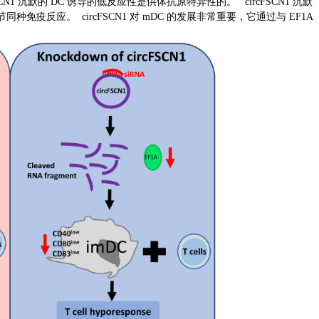
CN1 沉默的 DC 诱导的低反应性是供体抗原特异性的。 circFSCN1 沉默
调节同种免疫反应。 circFSCN1 对 mDC 的发展非常重要，它通过与 EF1A