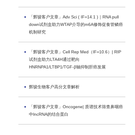
「辉骏客户文章」Adv Sci ( IF=14.1 )｜RNA pull
down试剂盒助力WTAP介导的m6A修饰促食管鳞癌
机制研究
「辉骏客户文章」Cell Rep Med（IF=10.6）| RIP
试剂盒助力LTA4H通过靶向
HNRNPA1/LTBP1/TGF-β轴抑制肝癌发展
辉骏生物客户高分文章解析
「辉骏客户文章」Oncogene| 质谱技术筛查鼻咽癌
中lncRNA的结合蛋白