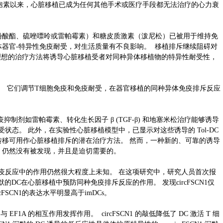
制剂环孢素以来，心脏移植已成为任何其他手术或医疗手段都无法治疗的心力衰
酚酸酯、硫唑嘌呤或雷帕霉素）和糖皮质激素（泼尼松）已被用于维持免
器官-特异性免疫耐受，对生活质量有不良影响。 移植排斥继续阻碍对
理想的治疗方法将诱导心脏移植受者对同种异体移植物的特异性耐受性，
PC)。 它们调节T细胞免疫和免疫耐受，在器官移植的同种异体免疫排斥反应
免疫抑制剂如雷帕霉素、转化生长因子 β (TGF-β) 和地塞米松治疗能够诱导
入耐受状态。 此外，在实验性心脏移植模型中，已显示对这些诱导的 Tol-DC
过继转移可用作心脏移植排斥的潜在治疗方法。 然而，一种新的、可靠的诱导
排斥，仍然没有被发现，并且是迫切需要的。
NA在免疫反应中的作用仍然很大程度上未知。 在这项研究中，研究人员首次报
1沉默的DC在心脏移植中预防同种免疫排斥反应的作用。 发现circFSCN1仅
FSCN1的表达水平明显高于imDCs。
 EF1A 的相互作用发挥作用。 circFSCN1 的敲低降低了 DC 激活 T 细