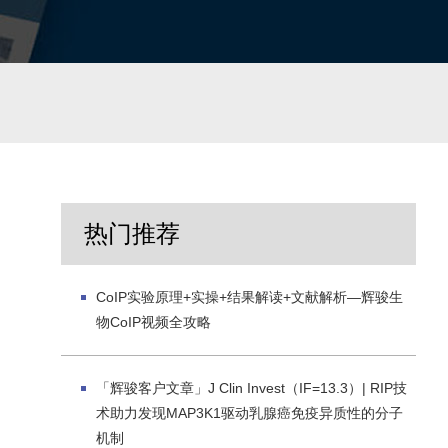
热门推荐
CoIP实验原理+实操+结果解读+文献解析—辉骏生
物CoIP视频全攻略
「辉骏客户文章」J Clin Invest（IF=13.3）| RIP技
术助力发现MAP3K1驱动乳腺癌免疫异质性的分子
机制