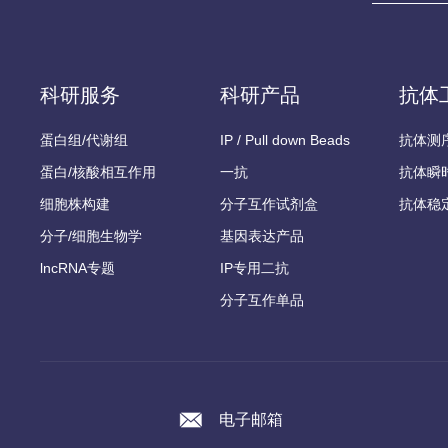
科研服务
科研产品
抗体
蛋白组/代谢组
IP / Pull down Beads
抗体测
蛋白/核酸相互作用
一抗
抗体瞬
细胞株构建
分子互作试剂盒
抗体稳
分子/细胞生物学
基因表达产品
lncRNA专题
IP专用二抗
分子互作单品
电子邮箱