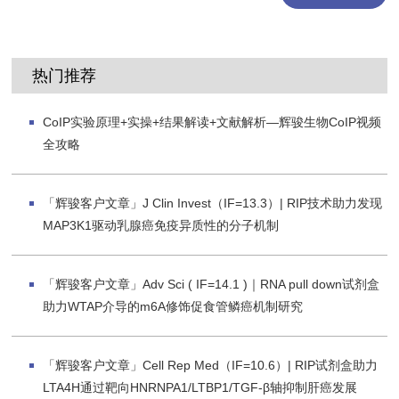
热门推荐
CoIP实验原理+实操+结果解读+文献解析—辉骏生物CoIP视频
全攻略
「辉骏客户文章」J Clin Invest（IF=13.3）| RIP技术助力发现
MAP3K1驱动乳腺癌免疫异质性的分子机制
「辉骏客户文章」Adv Sci ( IF=14.1 )｜RNA pull down试剂盒
助力WTAP介导的m6A修饰促食管鳞癌机制研究
「辉骏客户文章」Cell Rep Med（IF=10.6）| RIP试剂盒助力
LTA4H通过靶向HNRNPA1/LTBP1/TGF-β轴抑制肝癌发展