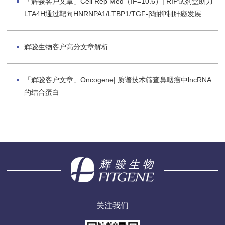
「辉骏客户文章」Cell Rep Med（IF=10.6）| RIP试剂盒助力
LTA4H通过靶向HNRNPA1/LTBP1/TGF-β轴抑制肝癌发展
辉骏生物客户高分文章解析
「辉骏客户文章」Oncogene| 质谱技术筛查鼻咽癌中lncRNA
的结合蛋白
关注我们