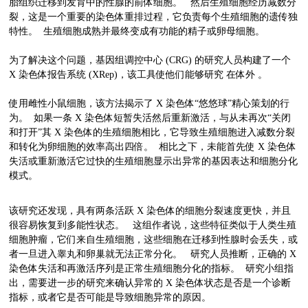
胎组织迁移到发育中的性腺的前体细胞。 然后生殖细胞经历减数分
裂，这是一个重要的染色体重排过程，它负责每个生殖细胞的遗传独
特性。 生殖细胞成熟并最终变成有功能的精子或卵母细胞。
为了解决这个问题，基因组调控中心 (CRG) 的研究人员构建了一个
X 染色体报告系统 (XRep)，该工具使他们能够研究 在体外 。
使用雌性小鼠细胞，该方法揭示了 X 染色体“悠悠球”精心策划的行
为。 如果一条 X 染色体短暂失活然后重新激活，与从未再次“关闭
和打开”其 X 染色体的生殖细胞相比，它导致生殖细胞进入减数分裂
和转化为卵细胞的效率高出四倍。 相比之下，未能首先使 X 染色体
失活或重新激活它过快的生殖细胞显示出异常的基因表达和细胞分化
模式。
该研究还发现，具有两条活跃 X 染色体的细胞分裂速度更快，并且
很容易恢复到多能性状态。 这组作者说，这些特征类似于人类生殖
细胞肿瘤，它们来自生殖细胞，这些细胞在迁移到性腺时会丢失，或
者一旦进入睾丸和卵巢就无法正常分化。 研究人员推断，正确的 X
染色体失活和再激活序列是正常生殖细胞分化的指标。 研究小组指
出，需要进一步的研究来确认异常的 X 染色体状态是否是一个诊断
指标，或者它是否可能是导致细胞异常的原因。