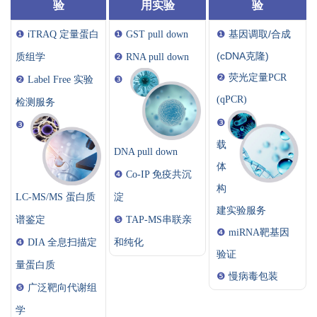
验
用实验
验
❶
i
❶
❶
基因调取/合成
TRAQ 定量
蛋白
GST pull down
(cDNA克隆)
质组学
❷
RNA pull down
❷
荧光定量PCR
❷
Label Free 实验
❸
(qPCR)
检测服务
❸
❸
载
DNA pull down
体
❹
Co-IP 免疫共沉
构
LC-MS/MS 蛋白质
淀
建实验服务
谱鉴定
❺
TAP-MS串联亲
❹
miRNA靶基因
❹
DIA 全息扫描定
和纯化
验证
量蛋白质
❺
慢病毒包装
❺
广泛靶向代谢组
学